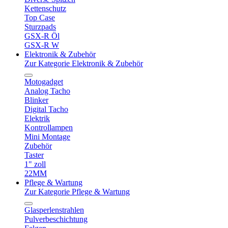
Kettenschutz
Top Case
Sturzpads
GSX-R Öl
GSX-R W
Elektronik & Zubehör
Zur Kategorie Elektronik & Zubehör
Motogadget
Analog Tacho
Blinker
Digital Tacho
Elektrik
Kontrollampen
Mini Montage
Zubehör
Taster
1" zoll
22MM
Pflege & Wartung
Zur Kategorie Pflege & Wartung
Glasperlenstrahlen
Pulverbeschichtung