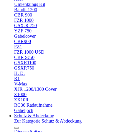
Umlenkungs Kit
Bandit 1200
CBR 900
FZR 1000
GSX-R 750
YZF 750
Gabelcover
CBR900
FZ1
FZR 1000 USD
CBR Sc50
GSXR1100
GSXR750
H. D.
R1
V-Max
XJR 1200/1300 Cover
Z1000
ZX10R
RC36 Radaufnahme
Gabeljoch
Schutz & Abdeckung
Zur Kategorie Schutz & Abdeckung
Diverse Spitzen