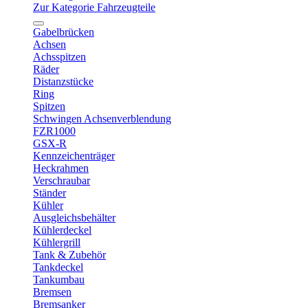
Zur Kategorie Fahrzeugteile
Gabelbrücken
Achsen
Achsspitzen
Räder
Distanzstücke
Ring
Spitzen
Schwingen Achsenverblendung
FZR1000
GSX-R
Kennzeichenträger
Heckrahmen
Verschraubar
Ständer
Kühler
Ausgleichsbehälter
Kühlerdeckel
Kühlergrill
Tank & Zubehör
Tankdeckel
Tankumbau
Bremsen
Bremsanker