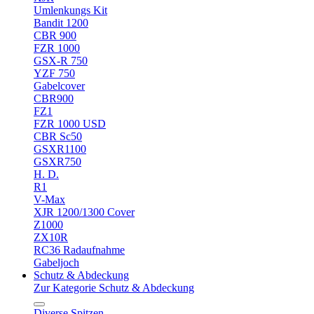
Umlenkungs Kit
Bandit 1200
CBR 900
FZR 1000
GSX-R 750
YZF 750
Gabelcover
CBR900
FZ1
FZR 1000 USD
CBR Sc50
GSXR1100
GSXR750
H. D.
R1
V-Max
XJR 1200/1300 Cover
Z1000
ZX10R
RC36 Radaufnahme
Gabeljoch
Schutz & Abdeckung
Zur Kategorie Schutz & Abdeckung
Diverse Spitzen