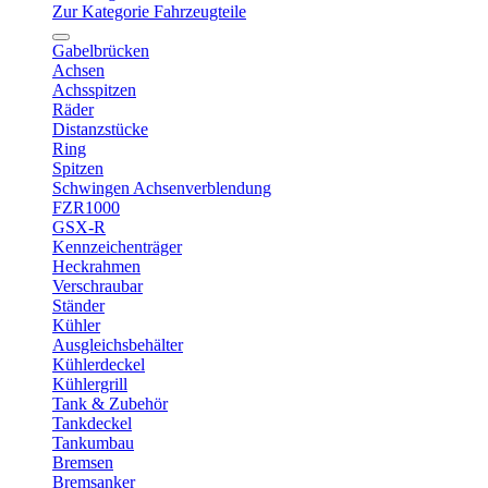
Zur Kategorie Fahrzeugteile
Gabelbrücken
Achsen
Achsspitzen
Räder
Distanzstücke
Ring
Spitzen
Schwingen Achsenverblendung
FZR1000
GSX-R
Kennzeichenträger
Heckrahmen
Verschraubar
Ständer
Kühler
Ausgleichsbehälter
Kühlerdeckel
Kühlergrill
Tank & Zubehör
Tankdeckel
Tankumbau
Bremsen
Bremsanker