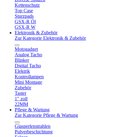
Kettenschutz
Top Case
Sturzpads
GSX-R Öl
GSX-R W
Elektronik & Zubehör
Zur Kategorie Elektronik & Zubehör
Motogadget
Analog Tacho
Blinker
Digital Tacho
Elektrik
Kontrollampen
Mini Montage
Zubehör
Taster
1" zoll
22MM
Pflege & Wartung
Zur Kategorie Pflege & Wartung
Glasperlenstrahlen
Pulverbeschichtung