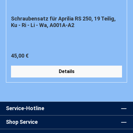
Schraubensatz für Aprilia RS 250, 19 Teilig,
Ku - Ri - Li - Wa, A001A-A2
Regulärer Preis:
45,00 €
Details
Service-Hotline
Shop Service