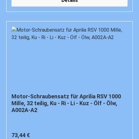
Details
Motor-Schraubensatz für Aprilia RSV 1000
Mille, 32 teilig, Ku - Ri - Li - Kuz - Ölf - Ölw,
A002A-A2
Regulärer Preis:
73,44 €