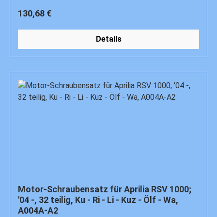
Regulärer Preis:
130,68 €
Details
Motor-Schraubensatz für Aprilia RSV 1000;
'04 -, 32 teilig, Ku - Ri - Li - Kuz - Ölf - Wa,
A004A-A2