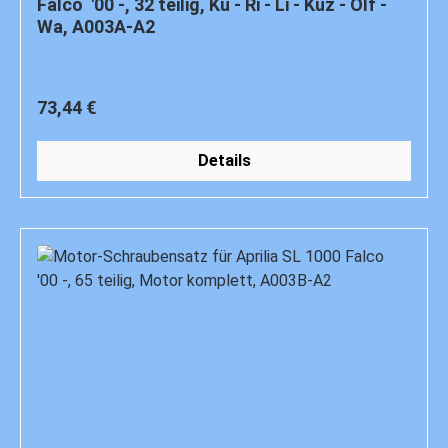
Falco '00 -, 32 teilig, Ku - Ri - Li - Kuz - Ölf -
Wa, A003A-A2
Regulärer Preis:
73,44 €
Details