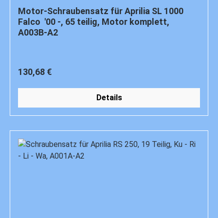
Motor-Schraubensatz für Aprilia SL 1000
Falco '00 -, 65 teilig, Motor komplett,
A003B-A2
Regulärer Preis:
130,68 €
Details