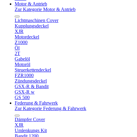
Motor & Antrieb
Zur Kategorie Motor & Antrieb
Lichtmaschinen Cover
Kupplungsdeckel
XJR
Motordeckel
Z1000
Öl
2T
Gabelöl
Motoröl
Steuerkettendeckel
FZR1000
Zündungsdeckel
GSX-R & Bandit
GSX-R w
GS 500
Federung & Fahrwerk
Zur Kategorie Federung & Fahrwerk
Dämpfer Cover
XJR
Umlenkungs Kit
Bandit 1200