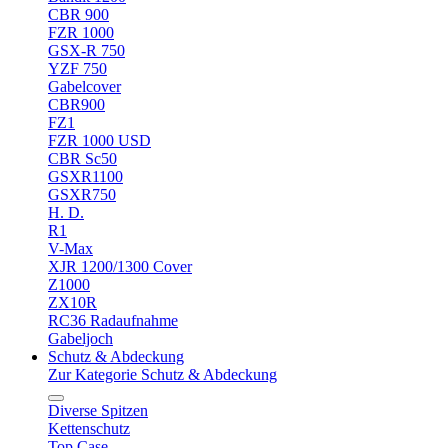
CBR 900
FZR 1000
GSX-R 750
YZF 750
Gabelcover
CBR900
FZ1
FZR 1000 USD
CBR Sc50
GSXR1100
GSXR750
H. D.
R1
V-Max
XJR 1200/1300 Cover
Z1000
ZX10R
RC36 Radaufnahme
Gabeljoch
Schutz & Abdeckung
Zur Kategorie Schutz & Abdeckung
Diverse Spitzen
Kettenschutz
Top Case