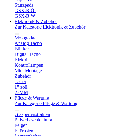
Sturzpads
GSX-R Öl
GSX-R W
Elektronik & Zubehör
Zur Kategorie Elektronik & Zubehör
Motogadget
Analog Tacho
Blinker
Digital Tacho
Elektrik
Kontrollampen
Mini Montage
Zubehör
Taster
1" zoll
22MM
Pflege & Wartung
Zur Kategorie Pflege & Wartung
Glasperlenstrahlen
Pulverbeschichtung
Felgen
Fußrasten