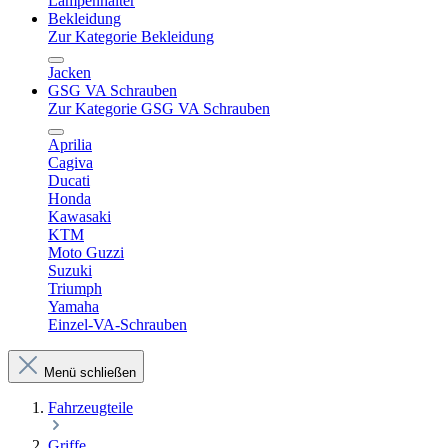
Lampenhalter
Bekleidung
Zur Kategorie Bekleidung
Jacken
GSG VA Schrauben
Zur Kategorie GSG VA Schrauben
Aprilia
Cagiva
Ducati
Honda
Kawasaki
KTM
Moto Guzzi
Suzuki
Triumph
Yamaha
Einzel-VA-Schrauben
Menü schließen
Fahrzeugteile
Griffe