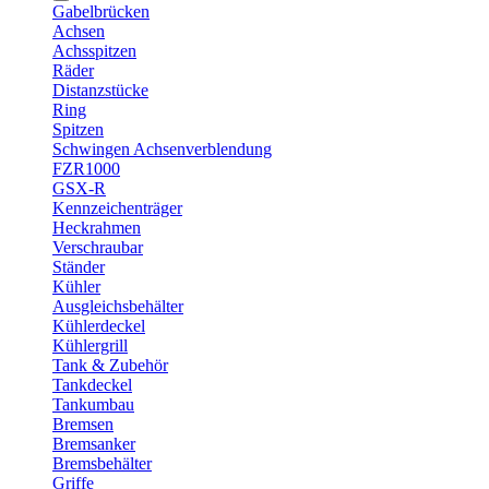
Gabelbrücken
Achsen
Achsspitzen
Räder
Distanzstücke
Ring
Spitzen
Schwingen Achsenverblendung
FZR1000
GSX-R
Kennzeichenträger
Heckrahmen
Verschraubar
Ständer
Kühler
Ausgleichsbehälter
Kühlerdeckel
Kühlergrill
Tank & Zubehör
Tankdeckel
Tankumbau
Bremsen
Bremsanker
Bremsbehälter
Griffe