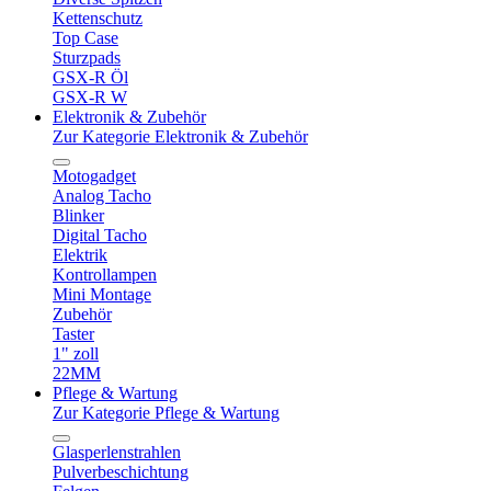
Kettenschutz
Top Case
Sturzpads
GSX-R Öl
GSX-R W
Elektronik & Zubehör
Zur Kategorie Elektronik & Zubehör
Motogadget
Analog Tacho
Blinker
Digital Tacho
Elektrik
Kontrollampen
Mini Montage
Zubehör
Taster
1" zoll
22MM
Pflege & Wartung
Zur Kategorie Pflege & Wartung
Glasperlenstrahlen
Pulverbeschichtung