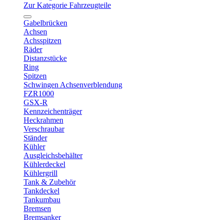
Zur Kategorie Fahrzeugteile
Gabelbrücken
Achsen
Achsspitzen
Räder
Distanzstücke
Ring
Spitzen
Schwingen Achsenverblendung
FZR1000
GSX-R
Kennzeichenträger
Heckrahmen
Verschraubar
Ständer
Kühler
Ausgleichsbehälter
Kühlerdeckel
Kühlergrill
Tank & Zubehör
Tankdeckel
Tankumbau
Bremsen
Bremsanker