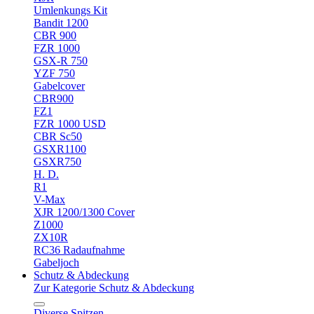
Umlenkungs Kit
Bandit 1200
CBR 900
FZR 1000
GSX-R 750
YZF 750
Gabelcover
CBR900
FZ1
FZR 1000 USD
CBR Sc50
GSXR1100
GSXR750
H. D.
R1
V-Max
XJR 1200/1300 Cover
Z1000
ZX10R
RC36 Radaufnahme
Gabeljoch
Schutz & Abdeckung
Zur Kategorie Schutz & Abdeckung
Diverse Spitzen