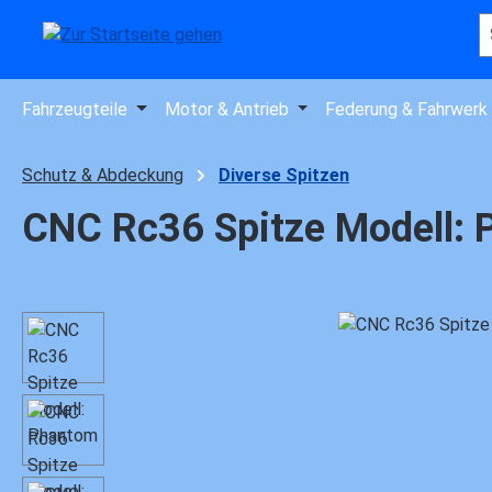
 Hauptinhalt springen
Zur Suche springen
Zur Hauptnavigation springen
Fahrzeugteile
Motor & Antrieb
Federung & Fahrwerk
Schutz & Abdeckung
Diverse Spitzen
CNC Rc36 Spitze Modell:
Bildergalerie überspringen