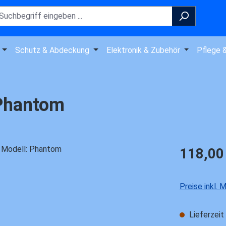
Schutz & Abdeckung
Elektronik & Zubehör
Pflege 
 Phantom
Regulärer Pre
118,00
Preise inkl.
Lieferzeit