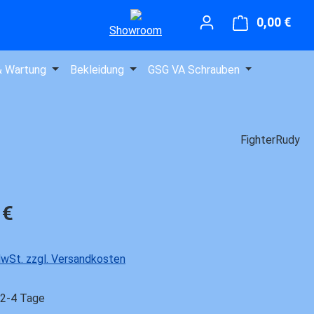
0,00 €
Ware
Showroom
& Wartung
Bekleidung
GSG VA Schrauben
FighterRudy
is:
 €
 MwSt. zzgl. Versandkosten
 2-4 Tage