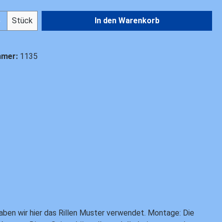
Anzahl: Gib den gewünschten Wert ein od
Stück
In den Warenkorb
mmer:
1135
haben wir hier das Rillen Muster verwendet. Montage: Die