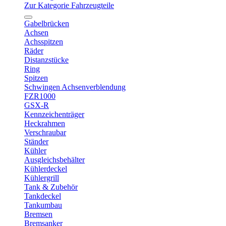
Zur Kategorie Fahrzeugteile
Gabelbrücken
Achsen
Achsspitzen
Räder
Distanzstücke
Ring
Spitzen
Schwingen Achsenverblendung
FZR1000
GSX-R
Kennzeichenträger
Heckrahmen
Verschraubar
Ständer
Kühler
Ausgleichsbehälter
Kühlerdeckel
Kühlergrill
Tank & Zubehör
Tankdeckel
Tankumbau
Bremsen
Bremsanker