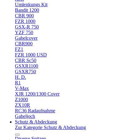
Umlenkungs Kit
Bandit 1200
CBR 900
FZR 1000
GSX-R 750
YZF 750
Gabelcover
CBR900
FZ1
FZR 1000 USD
CBR Sc50
GSXR1100
GSXR750
H. D.
R1
V-Max
XJR 1200/1300 Cover
Z1000
ZX10R
RC36 Radaufnahme
Gabeljoch
Schutz & Abdeckung
Zur Kategorie Schutz & Abdeckung
Diverse Spitzen