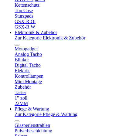
Kettenschutz
Top Case
Sturzpads
GSX-R Öl
GSX-R W
Elektronik & Zubehör
Zur Kategorie Elektronik & Zubehör
Motogadget
Analog Tacho
Blinker
Digital Tacho
Elektrik
Kontrollampen
Mini Montage
Zubehör
Taster
1" zoll
22MM
Pflege & Wartung
Zur Kategorie Pflege & Wartung
Glasperlenstrahlen
Pulverbeschichtung