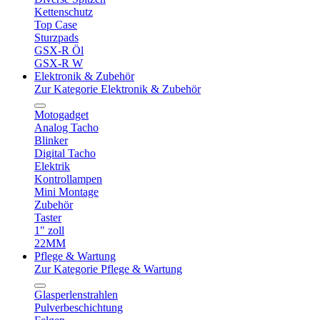
Kettenschutz
Top Case
Sturzpads
GSX-R Öl
GSX-R W
Elektronik & Zubehör
Zur Kategorie Elektronik & Zubehör
Motogadget
Analog Tacho
Blinker
Digital Tacho
Elektrik
Kontrollampen
Mini Montage
Zubehör
Taster
1" zoll
22MM
Pflege & Wartung
Zur Kategorie Pflege & Wartung
Glasperlenstrahlen
Pulverbeschichtung