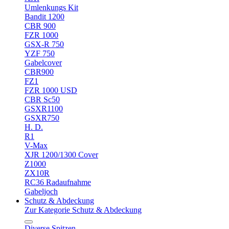
Umlenkungs Kit
Bandit 1200
CBR 900
FZR 1000
GSX-R 750
YZF 750
Gabelcover
CBR900
FZ1
FZR 1000 USD
CBR Sc50
GSXR1100
GSXR750
H. D.
R1
V-Max
XJR 1200/1300 Cover
Z1000
ZX10R
RC36 Radaufnahme
Gabeljoch
Schutz & Abdeckung
Zur Kategorie Schutz & Abdeckung
Diverse Spitzen