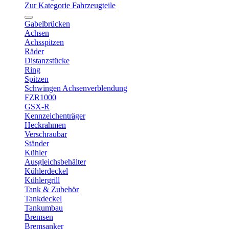
Zur Kategorie Fahrzeugteile
Gabelbrücken
Achsen
Achsspitzen
Räder
Distanzstücke
Ring
Spitzen
Schwingen Achsenverblendung
FZR1000
GSX-R
Kennzeichenträger
Heckrahmen
Verschraubar
Ständer
Kühler
Ausgleichsbehälter
Kühlerdeckel
Kühlergrill
Tank & Zubehör
Tankdeckel
Tankumbau
Bremsen
Bremsanker