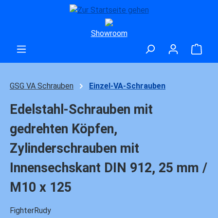
Zum Hauptinhalt springen
Showroom
Ware
GSG VA Schrauben
Einzel-VA-Schrauben
Edelstahl-Schrauben mit
gedrehten Köpfen,
Zylinderschrauben mit
Innensechskant DIN 912, 25 mm /
M10 x 125
FighterRudy