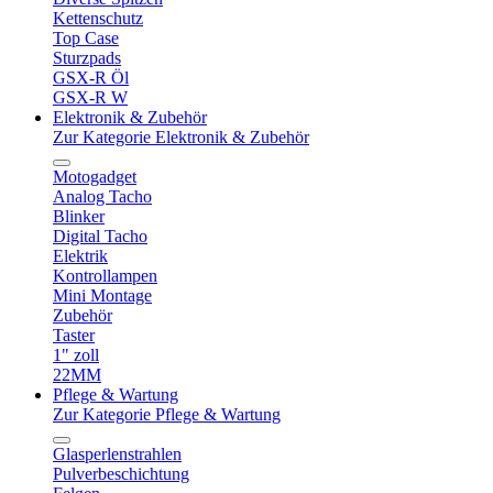
Kettenschutz
Top Case
Sturzpads
GSX-R Öl
GSX-R W
Elektronik & Zubehör
Zur Kategorie Elektronik & Zubehör
Motogadget
Analog Tacho
Blinker
Digital Tacho
Elektrik
Kontrollampen
Mini Montage
Zubehör
Taster
1" zoll
22MM
Pflege & Wartung
Zur Kategorie Pflege & Wartung
Glasperlenstrahlen
Pulverbeschichtung