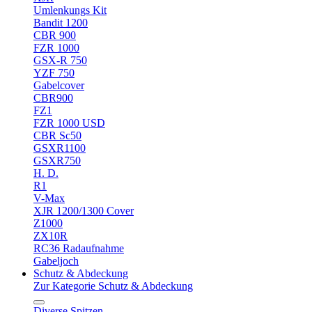
Umlenkungs Kit
Bandit 1200
CBR 900
FZR 1000
GSX-R 750
YZF 750
Gabelcover
CBR900
FZ1
FZR 1000 USD
CBR Sc50
GSXR1100
GSXR750
H. D.
R1
V-Max
XJR 1200/1300 Cover
Z1000
ZX10R
RC36 Radaufnahme
Gabeljoch
Schutz & Abdeckung
Zur Kategorie Schutz & Abdeckung
Diverse Spitzen