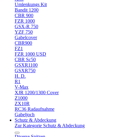
Umlenkungs Kit
Bandit 1200
CBR 900
FZR 1000
GSX-R 750
YZF 750
Gabelcover
CBR900
FZ1
FZR 1000 USD
CBR Sc50
GSXR1100
GSXR750
H. D.
R1
V-Max
XJR 1200/1300 Cover
Z1000
ZX10R
RC36 Radaufnahme
Gabeljoch
Schutz & Abdeckung
Zur Kategorie Schutz & Abdeckung
Diverse Spitzen