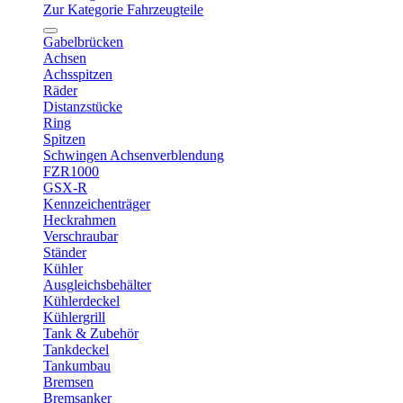
Zur Kategorie Fahrzeugteile
Gabelbrücken
Achsen
Achsspitzen
Räder
Distanzstücke
Ring
Spitzen
Schwingen Achsenverblendung
FZR1000
GSX-R
Kennzeichenträger
Heckrahmen
Verschraubar
Ständer
Kühler
Ausgleichsbehälter
Kühlerdeckel
Kühlergrill
Tank & Zubehör
Tankdeckel
Tankumbau
Bremsen
Bremsanker