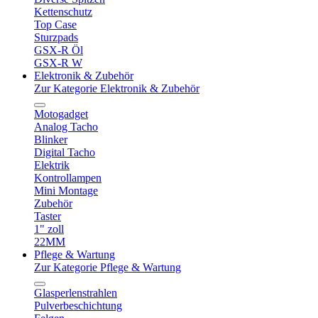
Kettenschutz
Top Case
Sturzpads
GSX-R Öl
GSX-R W
Elektronik & Zubehör
Zur Kategorie Elektronik & Zubehör
Motogadget
Analog Tacho
Blinker
Digital Tacho
Elektrik
Kontrollampen
Mini Montage
Zubehör
Taster
1" zoll
22MM
Pflege & Wartung
Zur Kategorie Pflege & Wartung
Glasperlenstrahlen
Pulverbeschichtung