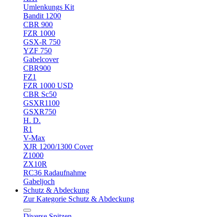
Umlenkungs Kit
Bandit 1200
CBR 900
FZR 1000
GSX-R 750
YZF 750
Gabelcover
CBR900
FZ1
FZR 1000 USD
CBR Sc50
GSXR1100
GSXR750
H. D.
R1
V-Max
XJR 1200/1300 Cover
Z1000
ZX10R
RC36 Radaufnahme
Gabeljoch
Schutz & Abdeckung
Zur Kategorie Schutz & Abdeckung
Diverse Spitzen