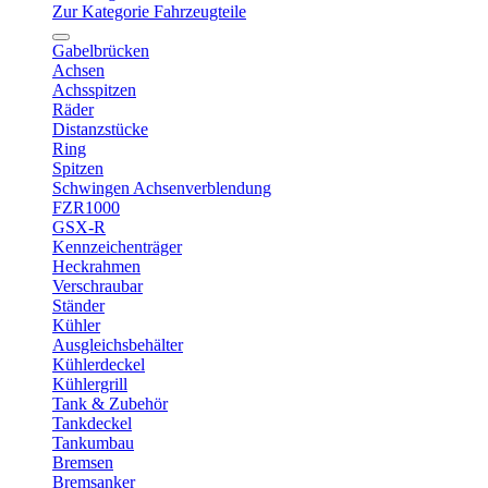
Zur Kategorie Fahrzeugteile
Gabelbrücken
Achsen
Achsspitzen
Räder
Distanzstücke
Ring
Spitzen
Schwingen Achsenverblendung
FZR1000
GSX-R
Kennzeichenträger
Heckrahmen
Verschraubar
Ständer
Kühler
Ausgleichsbehälter
Kühlerdeckel
Kühlergrill
Tank & Zubehör
Tankdeckel
Tankumbau
Bremsen
Bremsanker