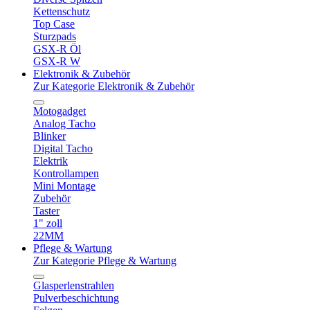
Kettenschutz
Top Case
Sturzpads
GSX-R Öl
GSX-R W
Elektronik & Zubehör
Zur Kategorie Elektronik & Zubehör
Motogadget
Analog Tacho
Blinker
Digital Tacho
Elektrik
Kontrollampen
Mini Montage
Zubehör
Taster
1" zoll
22MM
Pflege & Wartung
Zur Kategorie Pflege & Wartung
Glasperlenstrahlen
Pulverbeschichtung