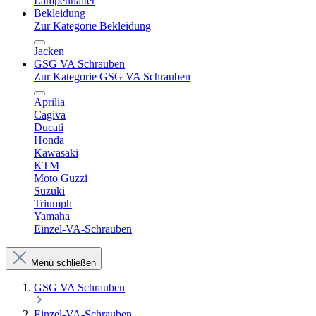
Lampenhalter
Bekleidung
Zur Kategorie Bekleidung
Jacken
GSG VA Schrauben
Zur Kategorie GSG VA Schrauben
Aprilia
Cagiva
Ducati
Honda
Kawasaki
KTM
Moto Guzzi
Suzuki
Triumph
Yamaha
Einzel-VA-Schrauben
Menü schließen
GSG VA Schrauben
Einzel-VA-Schrauben