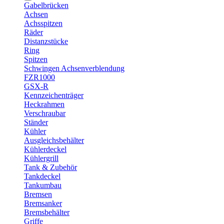
Gabelbrücken
Achsen
Achsspitzen
Räder
Distanzstücke
Ring
Spitzen
Schwingen Achsenverblendung
FZR1000
GSX-R
Kennzeichenträger
Heckrahmen
Verschraubar
Ständer
Kühler
Ausgleichsbehälter
Kühlerdeckel
Kühlergrill
Tank & Zubehör
Tankdeckel
Tankumbau
Bremsen
Bremsanker
Bremsbehälter
Griffe