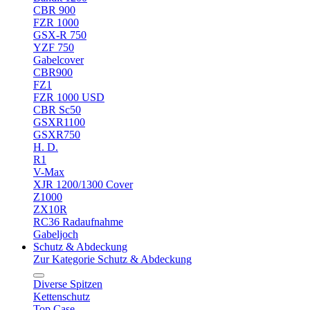
CBR 900
FZR 1000
GSX-R 750
YZF 750
Gabelcover
CBR900
FZ1
FZR 1000 USD
CBR Sc50
GSXR1100
GSXR750
H. D.
R1
V-Max
XJR 1200/1300 Cover
Z1000
ZX10R
RC36 Radaufnahme
Gabeljoch
Schutz & Abdeckung
Zur Kategorie Schutz & Abdeckung
Diverse Spitzen
Kettenschutz
Top Case