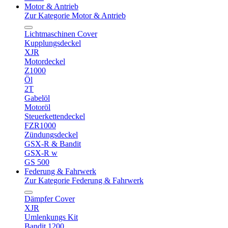
Motor & Antrieb
Zur Kategorie Motor & Antrieb
Lichtmaschinen Cover
Kupplungsdeckel
XJR
Motordeckel
Z1000
Öl
2T
Gabelöl
Motoröl
Steuerkettendeckel
FZR1000
Zündungsdeckel
GSX-R & Bandit
GSX-R w
GS 500
Federung & Fahrwerk
Zur Kategorie Federung & Fahrwerk
Dämpfer Cover
XJR
Umlenkungs Kit
Bandit 1200