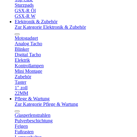
Sturzpads
GSX-R Öl
GSX-R W
Elektronik & Zubehör
Zur Kategorie Elektronik & Zubehör
Motogadget
Analog Tacho
Blinker
Digital Tacho
Elektrik
Kontrollampen
Mini Montage
Zubehör
Taster
1" zoll
22MM
Pflege & Wartung
Zur Kategorie Pflege & Wartung
Glasperlenstrahlen
Pulverbeschichtung
Felgen
Fußrasten