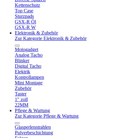
Kettenschutz
Top Case
Sturzpads
GSX-R Öl
GSX-R W
Elektronik & Zubehör
Zur Kategorie Elektronik & Zubehör
Motogadget
Analog Tacho
Blinker
Digital Tacho
Elektrik
Kontrollampen
Mini Montage
Zubehör
Taster
1" zoll
22MM
Pflege & Wartung
Zur Kategorie Pflege & Wartung
Glasperlenstrahlen
Pulverbeschichtung