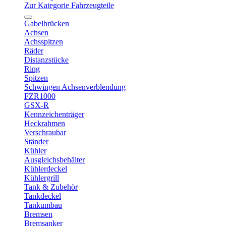
Zur Kategorie Fahrzeugteile
Gabelbrücken
Achsen
Achsspitzen
Räder
Distanzstücke
Ring
Spitzen
Schwingen Achsenverblendung
FZR1000
GSX-R
Kennzeichenträger
Heckrahmen
Verschraubar
Ständer
Kühler
Ausgleichsbehälter
Kühlerdeckel
Kühlergrill
Tank & Zubehör
Tankdeckel
Tankumbau
Bremsen
Bremsanker