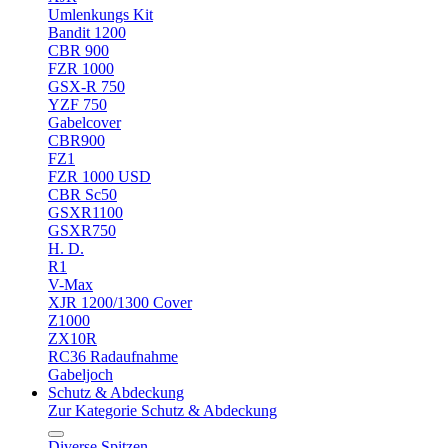
Umlenkungs Kit
Bandit 1200
CBR 900
FZR 1000
GSX-R 750
YZF 750
Gabelcover
CBR900
FZ1
FZR 1000 USD
CBR Sc50
GSXR1100
GSXR750
H. D.
R1
V-Max
XJR 1200/1300 Cover
Z1000
ZX10R
RC36 Radaufnahme
Gabeljoch
Schutz & Abdeckung
Zur Kategorie Schutz & Abdeckung
Diverse Spitzen