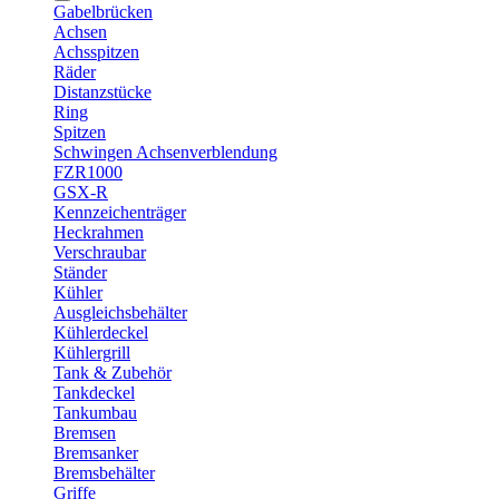
Gabelbrücken
Achsen
Achsspitzen
Räder
Distanzstücke
Ring
Spitzen
Schwingen Achsenverblendung
FZR1000
GSX-R
Kennzeichenträger
Heckrahmen
Verschraubar
Ständer
Kühler
Ausgleichsbehälter
Kühlerdeckel
Kühlergrill
Tank & Zubehör
Tankdeckel
Tankumbau
Bremsen
Bremsanker
Bremsbehälter
Griffe