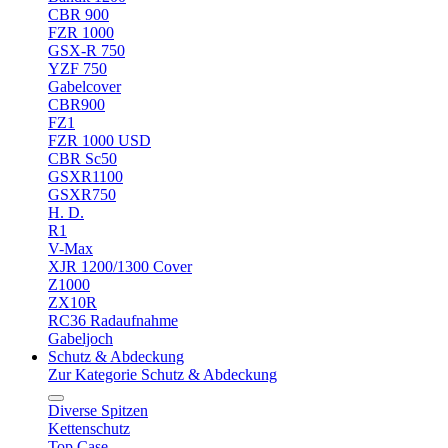
CBR 900
FZR 1000
GSX-R 750
YZF 750
Gabelcover
CBR900
FZ1
FZR 1000 USD
CBR Sc50
GSXR1100
GSXR750
H. D.
R1
V-Max
XJR 1200/1300 Cover
Z1000
ZX10R
RC36 Radaufnahme
Gabeljoch
Schutz & Abdeckung
Zur Kategorie Schutz & Abdeckung
Diverse Spitzen
Kettenschutz
Top Case