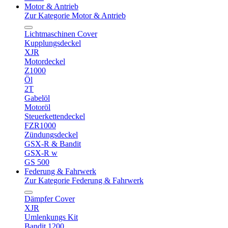
Motor & Antrieb
Zur Kategorie Motor & Antrieb
Lichtmaschinen Cover
Kupplungsdeckel
XJR
Motordeckel
Z1000
Öl
2T
Gabelöl
Motoröl
Steuerkettendeckel
FZR1000
Zündungsdeckel
GSX-R & Bandit
GSX-R w
GS 500
Federung & Fahrwerk
Zur Kategorie Federung & Fahrwerk
Dämpfer Cover
XJR
Umlenkungs Kit
Bandit 1200