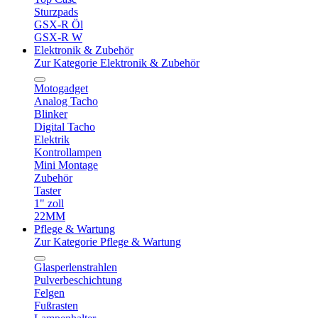
Sturzpads
GSX-R Öl
GSX-R W
Elektronik & Zubehör
Zur Kategorie Elektronik & Zubehör
Motogadget
Analog Tacho
Blinker
Digital Tacho
Elektrik
Kontrollampen
Mini Montage
Zubehör
Taster
1" zoll
22MM
Pflege & Wartung
Zur Kategorie Pflege & Wartung
Glasperlenstrahlen
Pulverbeschichtung
Felgen
Fußrasten