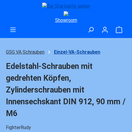
Zum Hauptinhalt springen
Showroom
Ware
GSG VA Schrauben
Einzel-VA-Schrauben
Edelstahl-Schrauben mit
gedrehten Köpfen,
Zylinderschrauben mit
Innensechskant DIN 912, 90 mm /
M6
FighterRudy