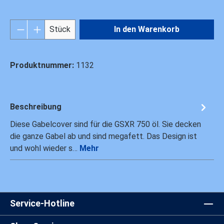
Produkt Anzahl: Gib den gewünschten Wert ei
Stück
In den Warenkorb
Produktnummer:
1132
Beschreibung
Diese Gabelcover sind für die GSXR 750 öl. Sie decken
die ganze Gabel ab und sind megafett. Das Design ist
und wohl wieder s…
Mehr
Service-Hotline