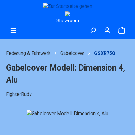
Zum Hauptinhalt springen
Showroom
Ware
Federung & Fahrwerk
Gabelcover
GSXR750
Gabelcover Modell: Dimension 4,
Alu
FighterRudy
Bildergalerie überspringen