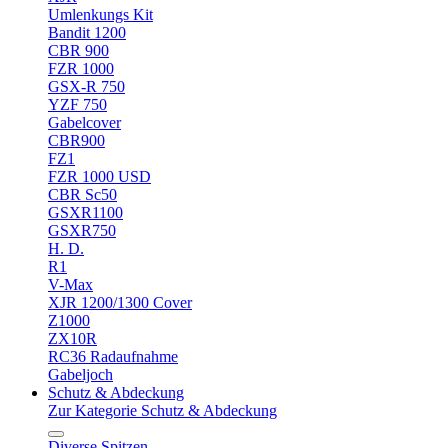
Umlenkungs Kit
Bandit 1200
CBR 900
FZR 1000
GSX-R 750
YZF 750
Gabelcover
CBR900
FZ1
FZR 1000 USD
CBR Sc50
GSXR1100
GSXR750
H. D.
R1
V-Max
XJR 1200/1300 Cover
Z1000
ZX10R
RC36 Radaufnahme
Gabeljoch
Schutz & Abdeckung
Zur Kategorie Schutz & Abdeckung
Diverse Spitzen