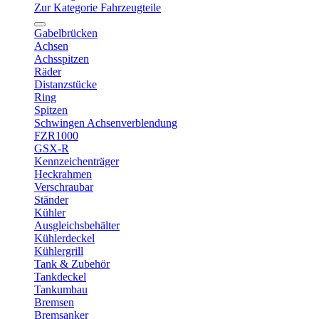
Zur Kategorie Fahrzeugteile
Gabelbrücken
Achsen
Achsspitzen
Räder
Distanzstücke
Ring
Spitzen
Schwingen Achsenverblendung
FZR1000
GSX-R
Kennzeichenträger
Heckrahmen
Verschraubar
Ständer
Kühler
Ausgleichsbehälter
Kühlerdeckel
Kühlergrill
Tank & Zubehör
Tankdeckel
Tankumbau
Bremsen
Bremsanker