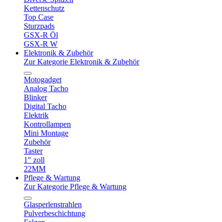
Kettenschutz
Top Case
Sturzpads
GSX-R Öl
GSX-R W
Elektronik & Zubehör
Zur Kategorie Elektronik & Zubehör
Motogadget
Analog Tacho
Blinker
Digital Tacho
Elektrik
Kontrollampen
Mini Montage
Zubehör
Taster
1" zoll
22MM
Pflege & Wartung
Zur Kategorie Pflege & Wartung
Glasperlenstrahlen
Pulverbeschichtung