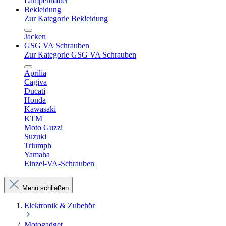
Lampenhalter
Bekleidung
Zur Kategorie Bekleidung
Jacken
GSG VA Schrauben
Zur Kategorie GSG VA Schrauben
Aprilia
Cagiva
Ducati
Honda
Kawasaki
KTM
Moto Guzzi
Suzuki
Triumph
Yamaha
Einzel-VA-Schrauben
Menü schließen
Elektronik & Zubehör
Motogadget