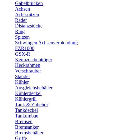
Gabelbrücken
Achsen
Achsspitzen
Räder
Distanzstücke
Ring
Spitzen
Schwingen Achsenverblendung
FZR1000
GSX-R
Kennzeichenträger
Heckrahmen
Verschraubar
Ständer
Kühler
Ausgleichsbehälter
Kühlerdeckel
Kühlergrill
Tank & Zubehör
Tankdeckel
Tankumbau
Bremsen
Bremsanker
Bremsbehälter
Griffe