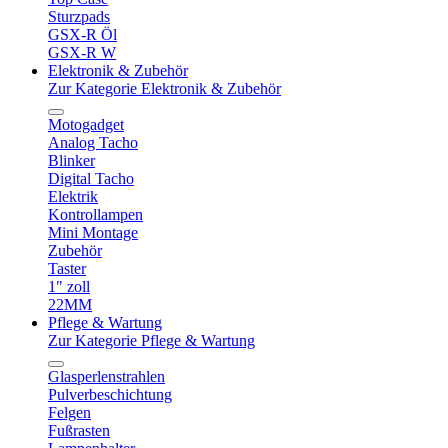
Sturzpads
GSX-R Öl
GSX-R W
Elektronik & Zubehör
Zur Kategorie Elektronik & Zubehör
Motogadget
Analog Tacho
Blinker
Digital Tacho
Elektrik
Kontrollampen
Mini Montage
Zubehör
Taster
1" zoll
22MM
Pflege & Wartung
Zur Kategorie Pflege & Wartung
Glasperlenstrahlen
Pulverbeschichtung
Felgen
Fußrasten