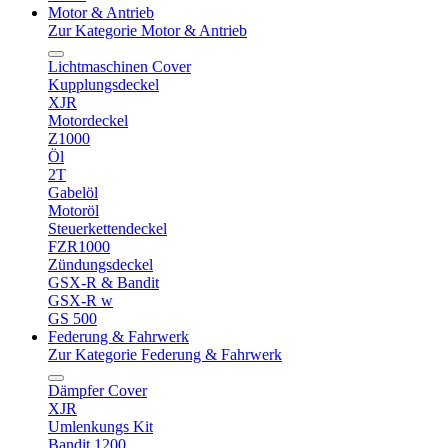
Motor & Antrieb
Zur Kategorie Motor & Antrieb
Lichtmaschinen Cover
Kupplungsdeckel
XJR
Motordeckel
Z1000
Öl
2T
Gabelöl
Motoröl
Steuerkettendeckel
FZR1000
Zündungsdeckel
GSX-R & Bandit
GSX-R w
GS 500
Federung & Fahrwerk
Zur Kategorie Federung & Fahrwerk
Dämpfer Cover
XJR
Umlenkungs Kit
Bandit 1200