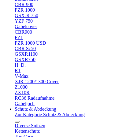
CBR 900
FZR 1000
GSX-R 750
YZF 750
Gabelcover
CBR900
FZ1
FZR 1000 USD
CBR Sc50
GSXR1100
GSXR750
H. D.
R1
V-Max
XJR 1200/1300 Cover
Z1000
ZX10R
RC36 Radaufnahme
Gabeljoch
Schutz & Abdeckung
Zur Kategorie Schutz & Abdeckung
Diverse Spitzen
Kettenschutz
Top Case