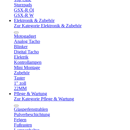
Sturzpads
GSX-R Öl
GSX-R W
Elektronik & Zubehör
Zur Kategorie Elektronik & Zubehör
Motogadget
Analog Tacho
Blinker
Digital Tacho
Elektrik
Kontrollampen
Mini Montage
Zubehör
Taster
1" zoll
22MM
Pflege & Wartung
Zur Kategorie Pflege & Wartung
Glasperlenstrahlen
Pulverbeschichtung
Felgen
Fußrasten