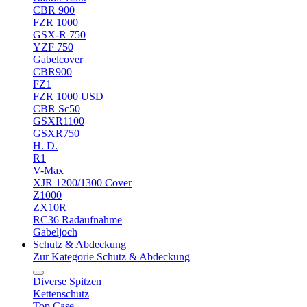
CBR 900
FZR 1000
GSX-R 750
YZF 750
Gabelcover
CBR900
FZ1
FZR 1000 USD
CBR Sc50
GSXR1100
GSXR750
H. D.
R1
V-Max
XJR 1200/1300 Cover
Z1000
ZX10R
RC36 Radaufnahme
Gabeljoch
Schutz & Abdeckung
Zur Kategorie Schutz & Abdeckung
Diverse Spitzen
Kettenschutz
Top Case