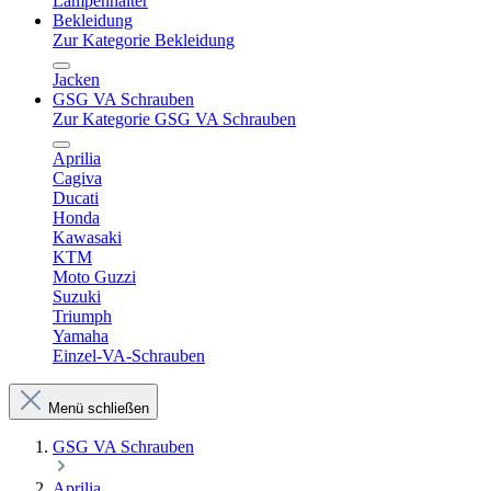
Lampenhalter
Bekleidung
Zur Kategorie Bekleidung
Jacken
GSG VA Schrauben
Zur Kategorie GSG VA Schrauben
Aprilia
Cagiva
Ducati
Honda
Kawasaki
KTM
Moto Guzzi
Suzuki
Triumph
Yamaha
Einzel-VA-Schrauben
Menü schließen
GSG VA Schrauben
Aprilia