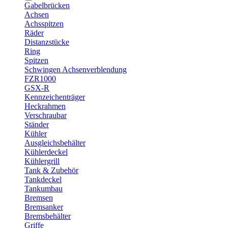
Gabelbrücken
Achsen
Achsspitzen
Räder
Distanzstücke
Ring
Spitzen
Schwingen Achsenverblendung
FZR1000
GSX-R
Kennzeichenträger
Heckrahmen
Verschraubar
Ständer
Kühler
Ausgleichsbehälter
Kühlerdeckel
Kühlergrill
Tank & Zubehör
Tankdeckel
Tankumbau
Bremsen
Bremsanker
Bremsbehälter
Griffe