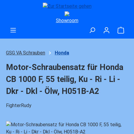
Zum Hauptinhalt springen
Showroom
Ware
GSG VA Schrauben
Honda
Motor-Schraubensatz für Honda
CB 1000 F, 55 teilig, Ku - Ri - Li -
Dkr - Dkl - Ölw, H051B-A2
FighterRudy
Bildergalerie überspringen