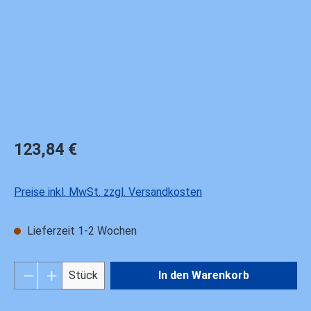
Regulärer Preis:
123,84 €
Preise inkl. MwSt. zzgl. Versandkosten
Lieferzeit 1-2 Wochen
Produkt Anzahl: Gib den gewünschten Wert ei
Stück
In den Warenkorb