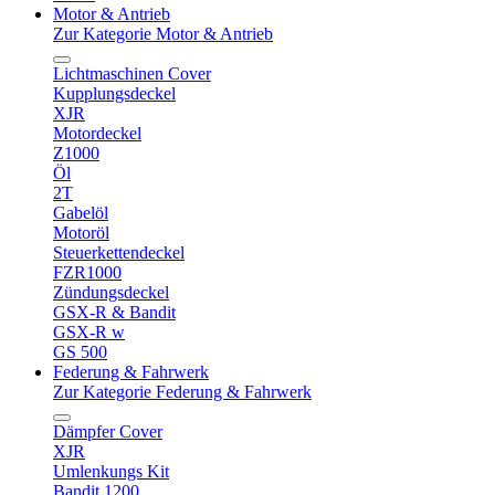
Motor & Antrieb
Zur Kategorie Motor & Antrieb
Lichtmaschinen Cover
Kupplungsdeckel
XJR
Motordeckel
Z1000
Öl
2T
Gabelöl
Motoröl
Steuerkettendeckel
FZR1000
Zündungsdeckel
GSX-R & Bandit
GSX-R w
GS 500
Federung & Fahrwerk
Zur Kategorie Federung & Fahrwerk
Dämpfer Cover
XJR
Umlenkungs Kit
Bandit 1200