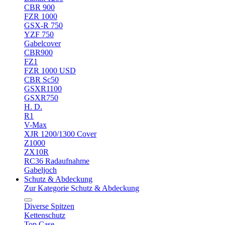
CBR 900
FZR 1000
GSX-R 750
YZF 750
Gabelcover
CBR900
FZ1
FZR 1000 USD
CBR Sc50
GSXR1100
GSXR750
H. D.
R1
V-Max
XJR 1200/1300 Cover
Z1000
ZX10R
RC36 Radaufnahme
Gabeljoch
Schutz & Abdeckung
Zur Kategorie Schutz & Abdeckung
Diverse Spitzen
Kettenschutz
Top Case