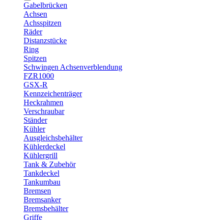
Gabelbrücken
Achsen
Achsspitzen
Räder
Distanzstücke
Ring
Spitzen
Schwingen Achsenverblendung
FZR1000
GSX-R
Kennzeichenträger
Heckrahmen
Verschraubar
Ständer
Kühler
Ausgleichsbehälter
Kühlerdeckel
Kühlergrill
Tank & Zubehör
Tankdeckel
Tankumbau
Bremsen
Bremsanker
Bremsbehälter
Griffe