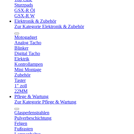
Sturzpads
GSX-R Öl
GSX-R W
Elektronik & Zubehör
Zur Kategorie Elektronik & Zubehör
Motogadget
Analog Tacho
Blinker
Digital Tacho
Elektrik
Kontrollampen
Mini Montage
Zubehör
Taster
1" zoll
22MM
Pflege & Wartung
Zur Kategorie Pflege & Wartung
Glasperlenstrahlen
Pulverbeschichtung
Felgen
Fußrasten