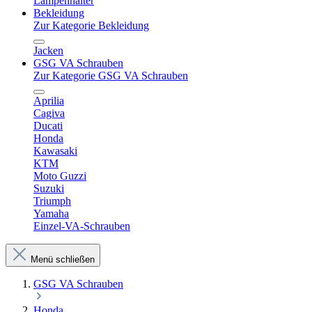
Lampenhalter
Bekleidung
Zur Kategorie Bekleidung
Jacken
GSG VA Schrauben
Zur Kategorie GSG VA Schrauben
Aprilia
Cagiva
Ducati
Honda
Kawasaki
KTM
Moto Guzzi
Suzuki
Triumph
Yamaha
Einzel-VA-Schrauben
Menü schließen
GSG VA Schrauben
Honda