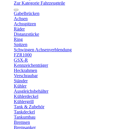
Zur Kategorie Fahrzeugteile
Gabelbrücken
Achsen
Achsspitzen
Räder
Distanzstücke
Ring
Spitzen
Schwingen Achsenverblendung
FZR1000
GSX-R
Kennzeichenträger
Heckrahmen
Verschraubar
Ständer
Kühler
Ausgleichsbehälter
Kühlerdeckel
Kühlergrill
Tank & Zubehör
Tankdeckel
Tankumbau
Bremsen
Bremsanker