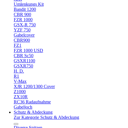
Umlenkungs Kit
Bandit 1200
CBR 900
FZR 1000
GSX-R 750
YZF 750
Gabelcover
CBR900
FZ1
FZR 1000 USD
CBR Sc50
GSXR1100
GSXR750
H. D.
R1
V-Max
XJR 1200/1300 Cover
Z1000
ZX10R
RC36 Radaufnahme
Gabeljoch
Schutz & Abdeckung
Zur Kategorie Schutz & Abdeckung
Diverse Spitzen