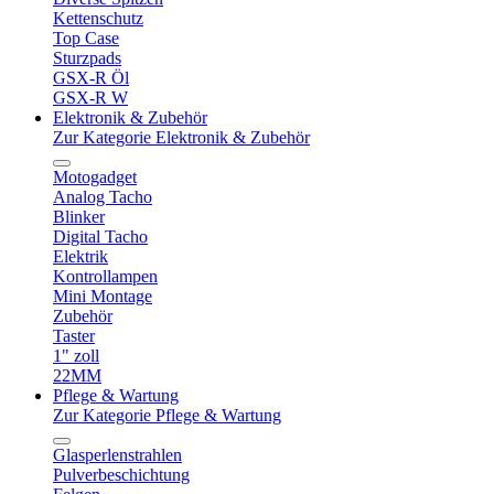
Kettenschutz
Top Case
Sturzpads
GSX-R Öl
GSX-R W
Elektronik & Zubehör
Zur Kategorie Elektronik & Zubehör
Motogadget
Analog Tacho
Blinker
Digital Tacho
Elektrik
Kontrollampen
Mini Montage
Zubehör
Taster
1" zoll
22MM
Pflege & Wartung
Zur Kategorie Pflege & Wartung
Glasperlenstrahlen
Pulverbeschichtung