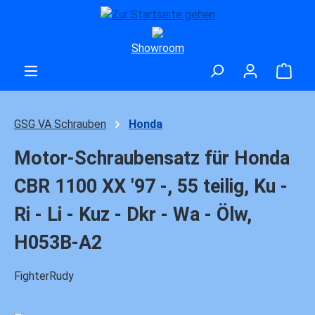
Zum Hauptinhalt springen
Showroom
Ware
GSG VA Schrauben
Honda
Motor-Schraubensatz für Honda
CBR 1100 XX '97 -, 55 teilig, Ku -
Ri - Li - Kuz - Dkr - Wa - Ölw,
H053B-A2
FighterRudy