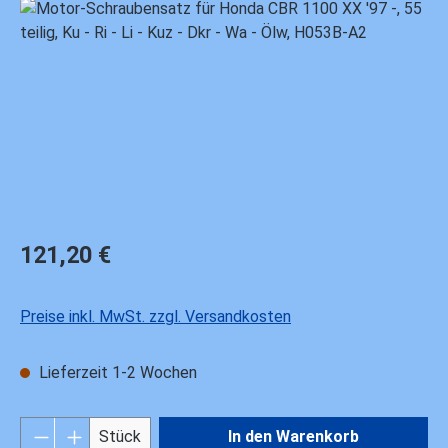
Bildergalerie überspringen
Regulärer Preis:
121,20 €
Preise inkl. MwSt. zzgl. Versandkosten
Lieferzeit 1-2 Wochen
Produkt Anzahl: Gib den gewünschten Wert ei
Stück
In den Warenkorb