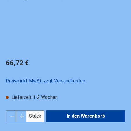
Regulärer Preis:
66,72 €
Preise inkl. MwSt. zzgl. Versandkosten
Lieferzeit 1-2 Wochen
Produkt Anzahl: Gib den gewünschten Wert ei
Stück
In den Warenkorb