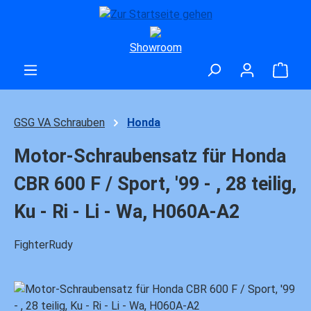
Zum Hauptinhalt springen
Showroom
Ware
GSG VA Schrauben
Honda
Motor-Schraubensatz für Honda
CBR 600 F / Sport, '99 - , 28 teilig,
Ku - Ri - Li - Wa, H060A-A2
FighterRudy
Bildergalerie überspringen