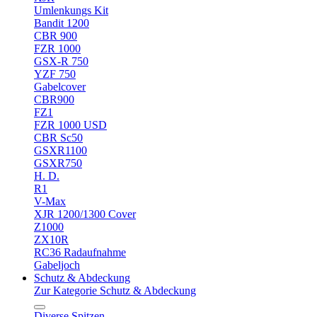
Umlenkungs Kit
Bandit 1200
CBR 900
FZR 1000
GSX-R 750
YZF 750
Gabelcover
CBR900
FZ1
FZR 1000 USD
CBR Sc50
GSXR1100
GSXR750
H. D.
R1
V-Max
XJR 1200/1300 Cover
Z1000
ZX10R
RC36 Radaufnahme
Gabeljoch
Schutz & Abdeckung
Zur Kategorie Schutz & Abdeckung
Diverse Spitzen