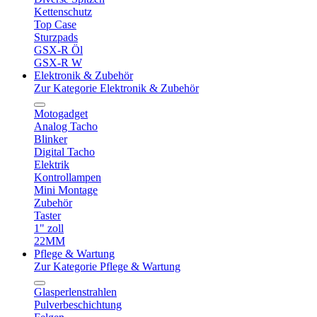
Kettenschutz
Top Case
Sturzpads
GSX-R Öl
GSX-R W
Elektronik & Zubehör
Zur Kategorie Elektronik & Zubehör
Motogadget
Analog Tacho
Blinker
Digital Tacho
Elektrik
Kontrollampen
Mini Montage
Zubehör
Taster
1" zoll
22MM
Pflege & Wartung
Zur Kategorie Pflege & Wartung
Glasperlenstrahlen
Pulverbeschichtung