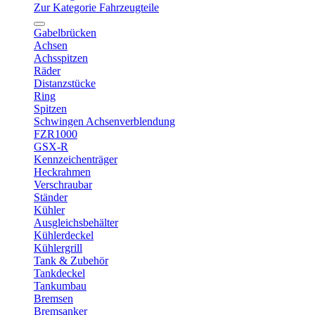
Zur Kategorie Fahrzeugteile
Gabelbrücken
Achsen
Achsspitzen
Räder
Distanzstücke
Ring
Spitzen
Schwingen Achsenverblendung
FZR1000
GSX-R
Kennzeichenträger
Heckrahmen
Verschraubar
Ständer
Kühler
Ausgleichsbehälter
Kühlerdeckel
Kühlergrill
Tank & Zubehör
Tankdeckel
Tankumbau
Bremsen
Bremsanker