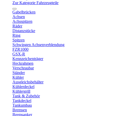
Zur Kategorie Fahrzeugteile
Gabelbrücken
Achsen
Achsspitzen
Räder
Distanzstücke
Ring
Spitzen
Schwingen Achsenverblendung
FZR1000
GSX-R
Kennzeichenträger
Heckrahmen
Verschraubar
Ständer
Kühler
Ausgleichsbehälter
Kühlerdeckel
Kühlergrill
Tank & Zubehör
Tankdeckel
Tankumbau
Bremsen
Bremsanker