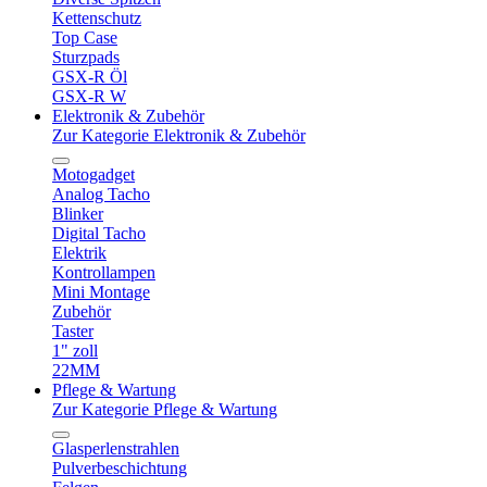
Kettenschutz
Top Case
Sturzpads
GSX-R Öl
GSX-R W
Elektronik & Zubehör
Zur Kategorie Elektronik & Zubehör
Motogadget
Analog Tacho
Blinker
Digital Tacho
Elektrik
Kontrollampen
Mini Montage
Zubehör
Taster
1" zoll
22MM
Pflege & Wartung
Zur Kategorie Pflege & Wartung
Glasperlenstrahlen
Pulverbeschichtung