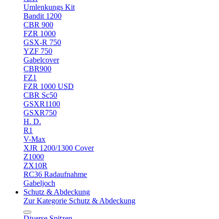
Umlenkungs Kit
Bandit 1200
CBR 900
FZR 1000
GSX-R 750
YZF 750
Gabelcover
CBR900
FZ1
FZR 1000 USD
CBR Sc50
GSXR1100
GSXR750
H. D.
R1
V-Max
XJR 1200/1300 Cover
Z1000
ZX10R
RC36 Radaufnahme
Gabeljoch
Schutz & Abdeckung
Zur Kategorie Schutz & Abdeckung
Diverse Spitzen