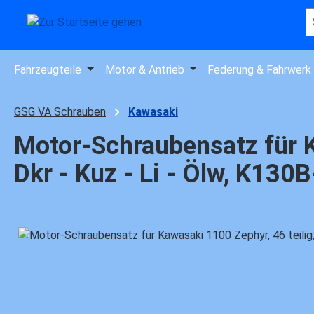
 Hauptinhalt springen
Zur Suche springen
Zur Hauptnavigation springen
Fahrzeugteile
Motor & Antrieb
Federung & Fahrwerk
GSG VA Schrauben
Kawasaki
Motor-Schraubensatz für Ka
Dkr - Kuz - Li - Ölw, K130
Bildergalerie überspringen