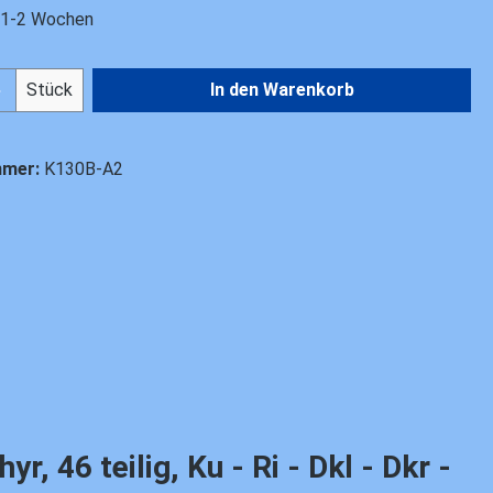
t 1-2 Wochen
Anzahl: Gib den gewünschten Wert ein od
Stück
In den Warenkorb
mmer:
K130B-A2
46 teilig, Ku - Ri - Dkl - Dkr -