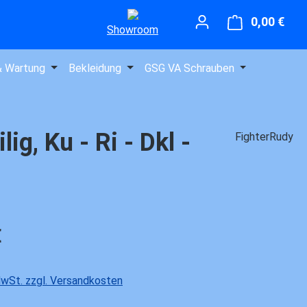
0,00 €
Ware
Showroom
& Wartung
Bekleidung
GSG VA Schrauben
g, Ku - Ri - Dkl -
FighterRudy
is:
€
 MwSt. zzgl. Versandkosten