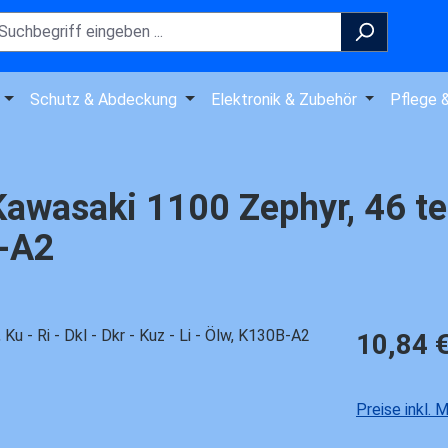
Schutz & Abdeckung
Elektronik & Zubehör
Pflege 
wasaki 1100 Zephyr, 46 teili
B-A2
Regulärer Pre
10,84 
Preise inkl.