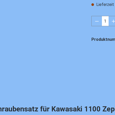
Lieferzei
Produkt 
Produktnu
ubensatz für Kawasaki 1100 Zephyr, 