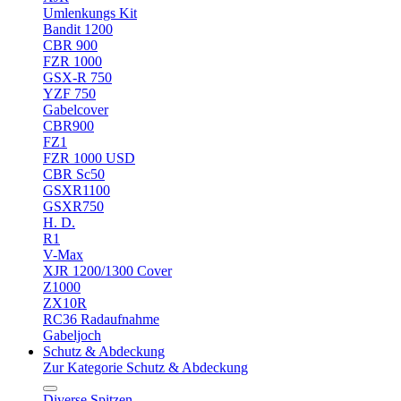
Umlenkungs Kit
Bandit 1200
CBR 900
FZR 1000
GSX-R 750
YZF 750
Gabelcover
CBR900
FZ1
FZR 1000 USD
CBR Sc50
GSXR1100
GSXR750
H. D.
R1
V-Max
XJR 1200/1300 Cover
Z1000
ZX10R
RC36 Radaufnahme
Gabeljoch
Schutz & Abdeckung
Zur Kategorie Schutz & Abdeckung
Diverse Spitzen