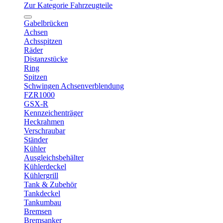
Zur Kategorie Fahrzeugteile
Gabelbrücken
Achsen
Achsspitzen
Räder
Distanzstücke
Ring
Spitzen
Schwingen Achsenverblendung
FZR1000
GSX-R
Kennzeichenträger
Heckrahmen
Verschraubar
Ständer
Kühler
Ausgleichsbehälter
Kühlerdeckel
Kühlergrill
Tank & Zubehör
Tankdeckel
Tankumbau
Bremsen
Bremsanker