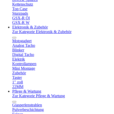
Kettenschutz
Top Case
Sturzpads
GSX-R Öl
GSX-R W
Elektronik & Zubehör
Zur Kategorie Elektronik & Zubehör
Motogadget
Analog Tacho
Blinker
Digital Tacho
Elektrik
Kontrollampen
Mini Montage
Zubehör
Taster
1" zoll
22MM
Pflege & Wartung
Zur Kategorie Pflege & Wartung
Glasperlenstrahlen
Pulverbeschichtung