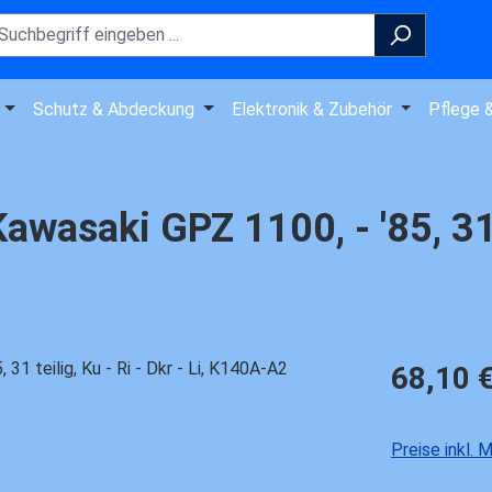
Schutz & Abdeckung
Elektronik & Zubehör
Pflege 
wasaki GPZ 1100, - '85, 31 t
Regulärer Pre
68,10 
Preise inkl.