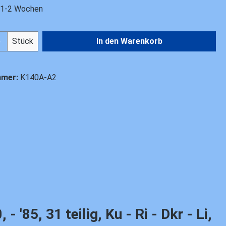
t 1-2 Wochen
Anzahl: Gib den gewünschten Wert ein od
Stück
In den Warenkorb
mmer:
K140A-A2
85, 31 teilig, Ku - Ri - Dkr - Li,