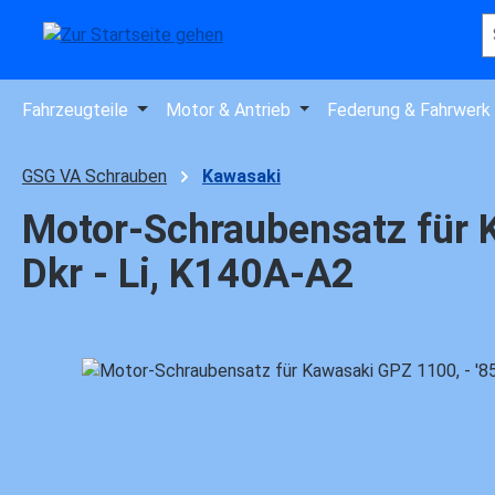
 Hauptinhalt springen
Zur Suche springen
Zur Hauptnavigation springen
Fahrzeugteile
Motor & Antrieb
Federung & Fahrwerk
GSG VA Schrauben
Kawasaki
Motor-Schraubensatz für Ka
Dkr - Li, K140A-A2
Bildergalerie überspringen