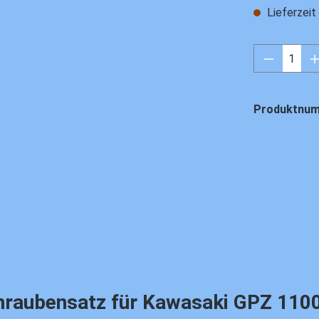
Lieferzei
Produkt 
Produktnu
ubensatz für Kawasaki GPZ 1100, - '