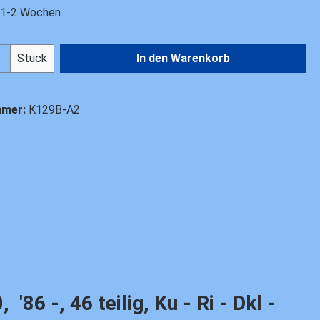
t 1-2 Wochen
Anzahl: Gib den gewünschten Wert ein od
Stück
In den Warenkorb
mmer:
K129B-A2
 -, 46 teilig, Ku - Ri - Dkl -