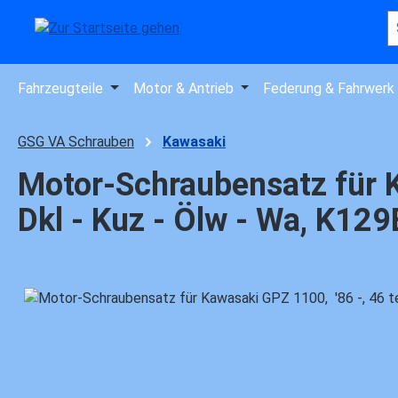
 Hauptinhalt springen
Zur Suche springen
Zur Hauptnavigation springen
Fahrzeugteile
Motor & Antrieb
Federung & Fahrwerk
GSG VA Schrauben
Kawasaki
Motor-Schraubensatz für Ka
Dkl - Kuz - Ölw - Wa, K12
Bildergalerie überspringen