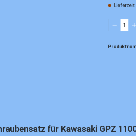
Lieferzei
Produkt 
Produktnu
ubensatz für Kawasaki GPZ 1100, '86