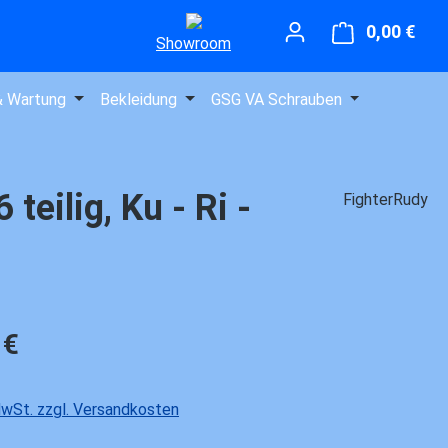
0,00 €
Ware
Showroom
& Wartung
Bekleidung
GSG VA Schrauben
eilig, Ku - Ri -
FighterRudy
is:
 €
 MwSt. zzgl. Versandkosten