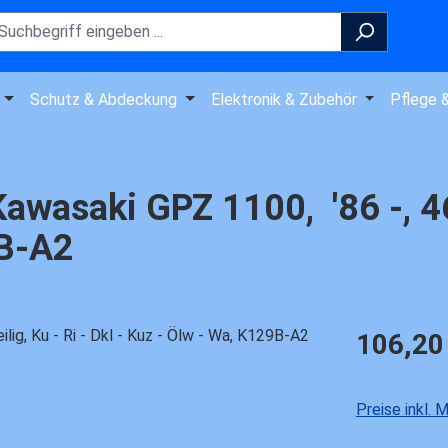
Schutz & Abdeckung
Elektronik & Zubehör
Pflege 
wasaki GPZ 1100, '86 -, 46 t
9B-A2
Regulärer Pre
106,20
Preise inkl.