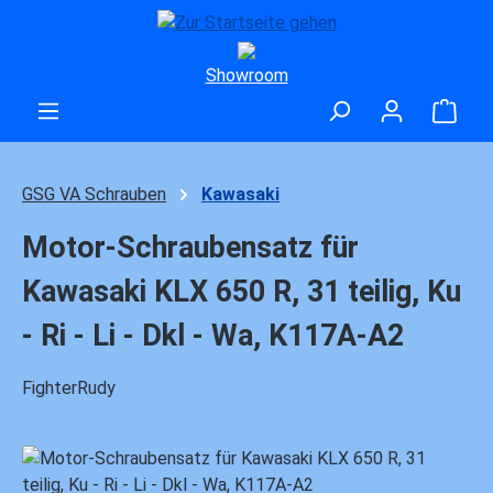
Zum Hauptinhalt springen
Showroom
Ware
GSG VA Schrauben
Kawasaki
Motor-Schraubensatz für
Kawasaki KLX 650 R, 31 teilig, Ku
- Ri - Li - Dkl - Wa, K117A-A2
FighterRudy
Bildergalerie überspringen