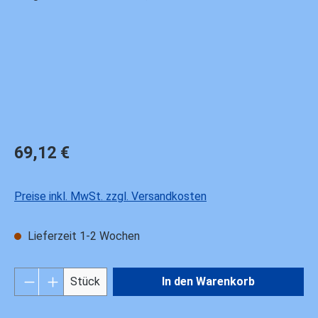
Regulärer Preis:
69,12 €
Preise inkl. MwSt. zzgl. Versandkosten
Lieferzeit 1-2 Wochen
Produkt Anzahl: Gib den gewünschten Wert ei
Stück
In den Warenkorb