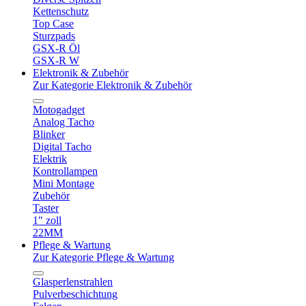
Kettenschutz
Top Case
Sturzpads
GSX-R Öl
GSX-R W
Elektronik & Zubehör
Zur Kategorie Elektronik & Zubehör
Motogadget
Analog Tacho
Blinker
Digital Tacho
Elektrik
Kontrollampen
Mini Montage
Zubehör
Taster
1" zoll
22MM
Pflege & Wartung
Zur Kategorie Pflege & Wartung
Glasperlenstrahlen
Pulverbeschichtung