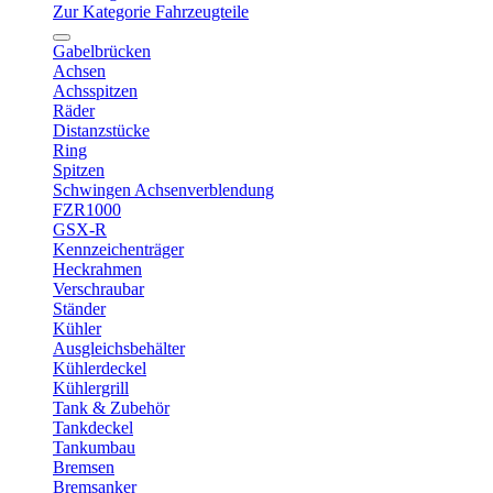
Zur Kategorie Fahrzeugteile
Gabelbrücken
Achsen
Achsspitzen
Räder
Distanzstücke
Ring
Spitzen
Schwingen Achsenverblendung
FZR1000
GSX-R
Kennzeichenträger
Heckrahmen
Verschraubar
Ständer
Kühler
Ausgleichsbehälter
Kühlerdeckel
Kühlergrill
Tank & Zubehör
Tankdeckel
Tankumbau
Bremsen
Bremsanker