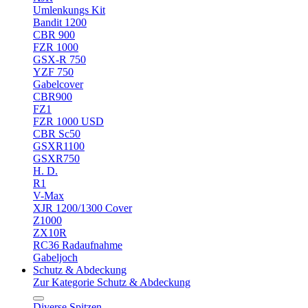
Umlenkungs Kit
Bandit 1200
CBR 900
FZR 1000
GSX-R 750
YZF 750
Gabelcover
CBR900
FZ1
FZR 1000 USD
CBR Sc50
GSXR1100
GSXR750
H. D.
R1
V-Max
XJR 1200/1300 Cover
Z1000
ZX10R
RC36 Radaufnahme
Gabeljoch
Schutz & Abdeckung
Zur Kategorie Schutz & Abdeckung
Diverse Spitzen