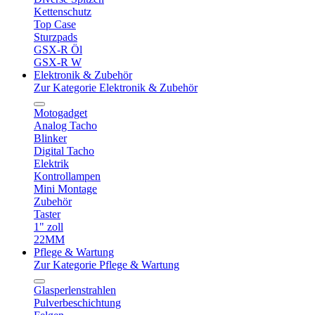
Kettenschutz
Top Case
Sturzpads
GSX-R Öl
GSX-R W
Elektronik & Zubehör
Zur Kategorie Elektronik & Zubehör
Motogadget
Analog Tacho
Blinker
Digital Tacho
Elektrik
Kontrollampen
Mini Montage
Zubehör
Taster
1" zoll
22MM
Pflege & Wartung
Zur Kategorie Pflege & Wartung
Glasperlenstrahlen
Pulverbeschichtung