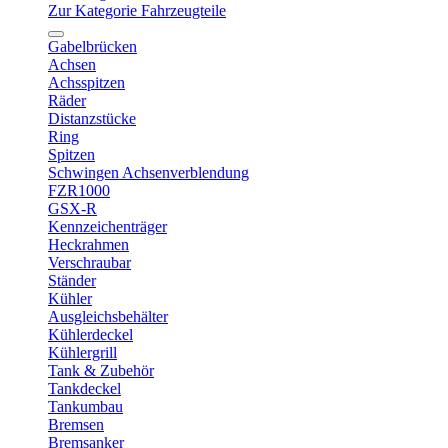
Zur Kategorie Fahrzeugteile
Gabelbrücken
Achsen
Achsspitzen
Räder
Distanzstücke
Ring
Spitzen
Schwingen Achsenverblendung
FZR1000
GSX-R
Kennzeichenträger
Heckrahmen
Verschraubar
Ständer
Kühler
Ausgleichsbehälter
Kühlerdeckel
Kühlergrill
Tank & Zubehör
Tankdeckel
Tankumbau
Bremsen
Bremsanker