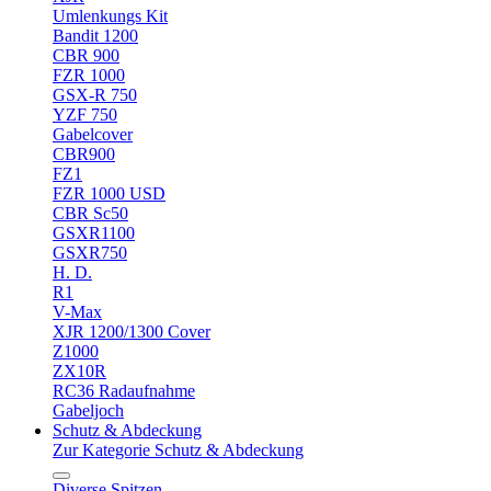
Umlenkungs Kit
Bandit 1200
CBR 900
FZR 1000
GSX-R 750
YZF 750
Gabelcover
CBR900
FZ1
FZR 1000 USD
CBR Sc50
GSXR1100
GSXR750
H. D.
R1
V-Max
XJR 1200/1300 Cover
Z1000
ZX10R
RC36 Radaufnahme
Gabeljoch
Schutz & Abdeckung
Zur Kategorie Schutz & Abdeckung
Diverse Spitzen