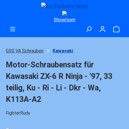
Zum Hauptinhalt springen
Showroom
Ware
GSG VA Schrauben
Kawasaki
Motor-Schraubensatz für
Kawasaki ZX-6 R Ninja - '97, 33
teilig, Ku - Ri - Li - Dkr - Wa,
K113A-A2
FighterRudy