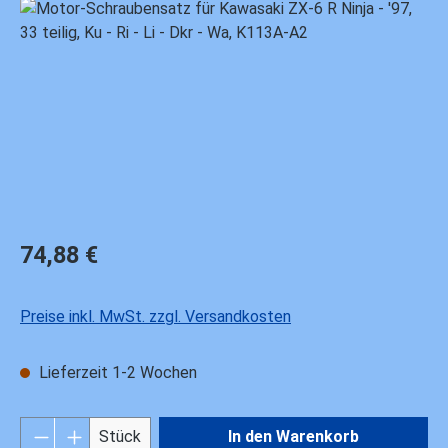
Bildergalerie überspringen
Regulärer Preis:
74,88 €
Preise inkl. MwSt. zzgl. Versandkosten
Lieferzeit 1-2 Wochen
Produkt Anzahl: Gib den gewünschten Wert ei
Stück
In den Warenkorb