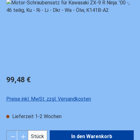
Bildergalerie überspringen
Regulärer Preis:
99,48 €
Preise inkl. MwSt. zzgl. Versandkosten
Lieferzeit 1-2 Wochen
Produkt Anzahl: Gib den gewünschten Wert ei
Stück
In den Warenkorb