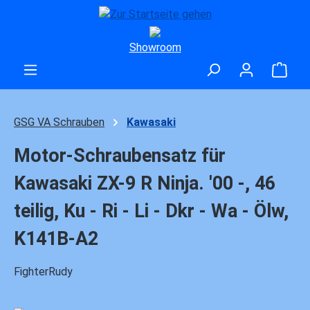
Zum Hauptinhalt springen
Showroom
Ware
GSG VA Schrauben
Kawasaki
Motor-Schraubensatz für
Kawasaki ZX-9 R Ninja. '00 -, 46
teilig, Ku - Ri - Li - Dkr - Wa - Ölw,
K141B-A2
FighterRudy