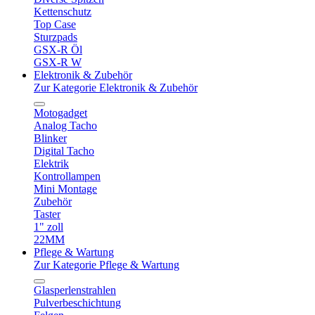
Kettenschutz
Top Case
Sturzpads
GSX-R Öl
GSX-R W
Elektronik & Zubehör
Zur Kategorie Elektronik & Zubehör
Motogadget
Analog Tacho
Blinker
Digital Tacho
Elektrik
Kontrollampen
Mini Montage
Zubehör
Taster
1" zoll
22MM
Pflege & Wartung
Zur Kategorie Pflege & Wartung
Glasperlenstrahlen
Pulverbeschichtung