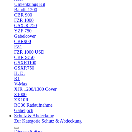
Umlenkungs Kit
Bandit 1200
CBR 900
FZR 1000
GSX-R 750
YZF 750
Gabelcover
CBR900
FZ1
FZR 1000 USD
CBR Sc50
GSXR1100
GSXR750
H. D.
R1
V-Max
XJR 1200/1300 Cover
Z1000
ZX10R
RC36 Radaufnahme
Gabeljoch
Schutz & Abdeckung
Zur Kategorie Schutz & Abdeckung
Diverse Spitzen