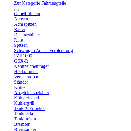
Zur Kategorie Fahrzeugteile
Gabelbrücken
Achsen
Achsspitzen
Räder
Distanzstücke
Ring
Spitzen
Schwingen Achsenverblendung
FZR1000
GSX-R
Kennzeichenträger
Heckrahmen
Verschraubar
Ständer
Kühler
Ausgleichsbehälter
Kühlerdeckel
Kühlergrill
Tank & Zubehör
Tankdeckel
Tankumbau
Bremsen
Bremsanker