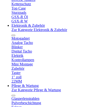
Kettenschutz
Top Case
Sturzpads
GSX-R Öl
GSX-R W
Elektronik & Zubehör
Zur Kategorie Elektronik & Zubehör
Motogadget
Analog Tacho
Blinker
Digital Tacho
Elektrik
Kontrollampen
Mini Montage
Zubehör
Taster
1" zoll
22MM
Pflege & Wartung
Zur Kategorie Pflege & Wartung
Glasperlenstrahlen
Pulverbeschichtung