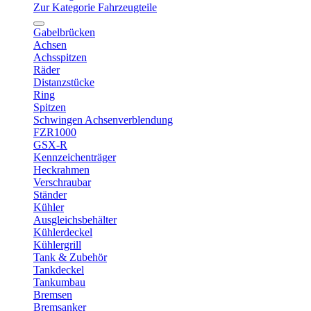
Zur Kategorie Fahrzeugteile
Gabelbrücken
Achsen
Achsspitzen
Räder
Distanzstücke
Ring
Spitzen
Schwingen Achsenverblendung
FZR1000
GSX-R
Kennzeichenträger
Heckrahmen
Verschraubar
Ständer
Kühler
Ausgleichsbehälter
Kühlerdeckel
Kühlergrill
Tank & Zubehör
Tankdeckel
Tankumbau
Bremsen
Bremsanker