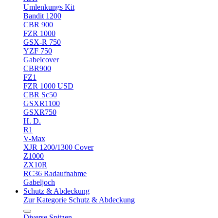
Umlenkungs Kit
Bandit 1200
CBR 900
FZR 1000
GSX-R 750
YZF 750
Gabelcover
CBR900
FZ1
FZR 1000 USD
CBR Sc50
GSXR1100
GSXR750
H. D.
R1
V-Max
XJR 1200/1300 Cover
Z1000
ZX10R
RC36 Radaufnahme
Gabeljoch
Schutz & Abdeckung
Zur Kategorie Schutz & Abdeckung
Diverse Spitzen