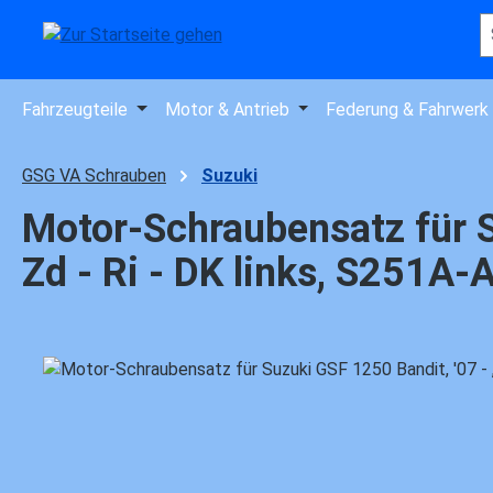
 Hauptinhalt springen
Zur Suche springen
Zur Hauptnavigation springen
Fahrzeugteile
Motor & Antrieb
Federung & Fahrwerk
GSG VA Schrauben
Suzuki
Motor-Schraubensatz für Su
Zd - Ri - DK links, S251A-
Bildergalerie überspringen