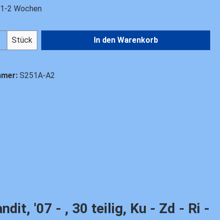
t 1-2 Wochen
Anzahl: Gib den gewünschten Wert ein od
Stück
In den Warenkorb
mmer:
S251A-A2
 '07 - , 30 teilig, Ku - Zd - Ri -