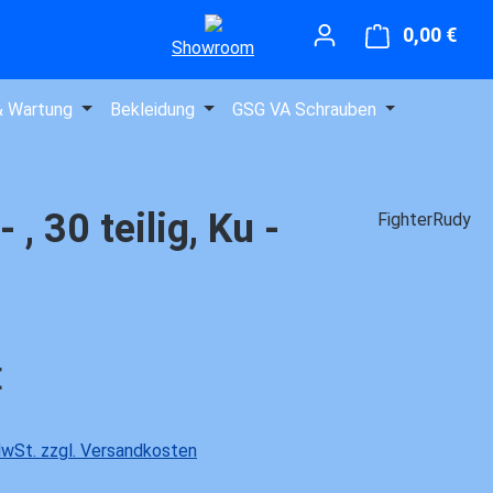
0,00 €
Ware
Showroom
& Wartung
Bekleidung
GSG VA Schrauben
 30 teilig, Ku -
FighterRudy
is:
€
 MwSt. zzgl. Versandkosten