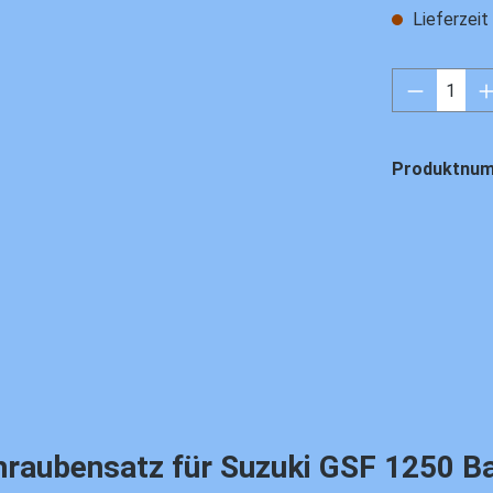
Lieferzei
Produkt 
Produktnu
ubensatz für Suzuki GSF 1250 Bandit,