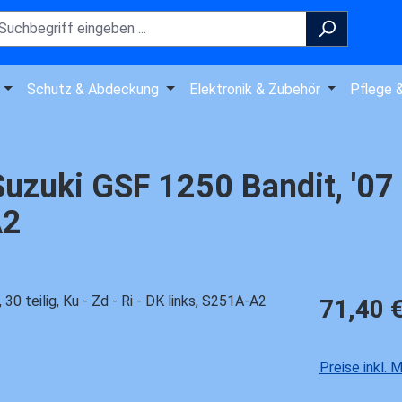
Schutz & Abdeckung
Elektronik & Zubehör
Pflege 
zuki GSF 1250 Bandit, '07 - ,
A2
Regulärer Pre
71,40 
Preise inkl.