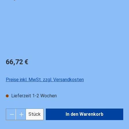
Regulärer Preis:
66,72 €
Preise inkl. MwSt. zzgl. Versandkosten
Lieferzeit 1-2 Wochen
Produkt Anzahl: Gib den gewünschten Wert ei
Stück
In den Warenkorb