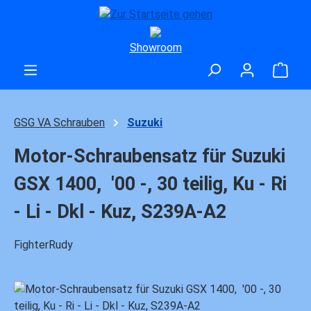
Zum Hauptinhalt springen
Showroom
Ware
GSG VA Schrauben
Suzuki
Motor-Schraubensatz für Suzuki
GSX 1400, '00 -, 30 teilig, Ku - Ri
- Li - Dkl - Kuz, S239A-A2
FighterRudy
Bildergalerie überspringen