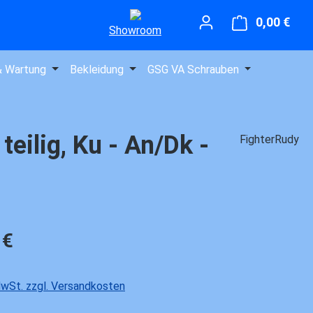
0,00 €
Ware
Showroom
& Wartung
Bekleidung
GSG VA Schrauben
eilig, Ku - An/Dk -
FighterRudy
is:
 €
 MwSt. zzgl. Versandkosten