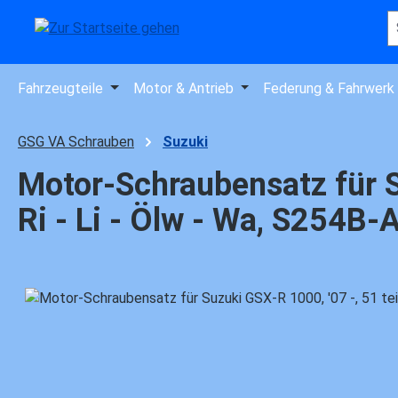
 Hauptinhalt springen
Zur Suche springen
Zur Hauptnavigation springen
Fahrzeugteile
Motor & Antrieb
Federung & Fahrwerk
GSG VA Schrauben
Suzuki
Motor-Schraubensatz für Su
Ri - Li - Ölw - Wa, S254B-
Bildergalerie überspringen