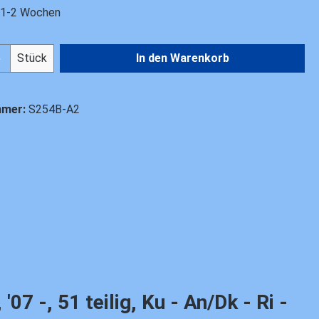
t 1-2 Wochen
Anzahl: Gib den gewünschten Wert ein od
Stück
In den Warenkorb
mmer:
S254B-A2
 -, 51 teilig, Ku - An/Dk - Ri -