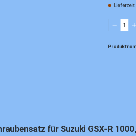
Lieferzei
Produkt 
Produktnu
ubensatz für Suzuki GSX-R 1000, '07