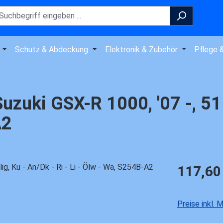
Schutz & Abdeckung
Elektronik & Zubehör
Pflege 
zuki GSX-R 1000, '07 -, 51 t
A2
Regulärer Pre
117,60
Preise inkl.