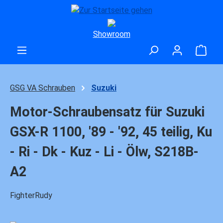
Zum Hauptinhalt springen
Showroom
Ware
GSG VA Schrauben
Suzuki
Motor-Schraubensatz für Suzuki
GSX-R 1100, '89 - '92, 45 teilig, Ku
- Ri - Dk - Kuz - Li - Ölw, S218B-
A2
FighterRudy