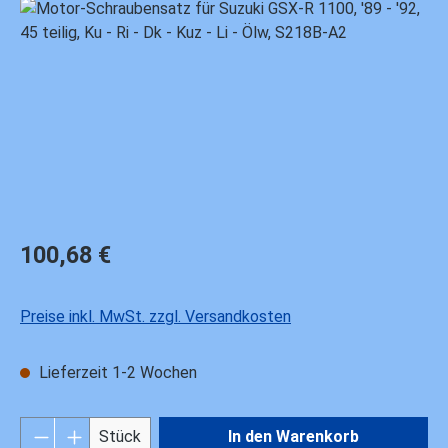
Bildergalerie überspringen
Regulärer Preis:
100,68 €
Preise inkl. MwSt. zzgl. Versandkosten
Lieferzeit 1-2 Wochen
Produkt Anzahl: Gib den gewünschten Wert ei
Stück
In den Warenkorb