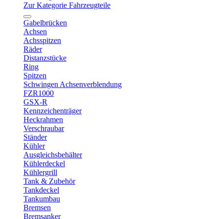
Zur Kategorie Fahrzeugteile
Gabelbrücken
Achsen
Achsspitzen
Räder
Distanzstücke
Ring
Spitzen
Schwingen Achsenverblendung
FZR1000
GSX-R
Kennzeichenträger
Heckrahmen
Verschraubar
Ständer
Kühler
Ausgleichsbehälter
Kühlerdeckel
Kühlergrill
Tank & Zubehör
Tankdeckel
Tankumbau
Bremsen
Bremsanker