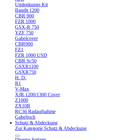
Umlenkungs Kit
Bandit 1200
CBR 900
FZR 1000
GSX-R 750
YZF 750
Gabelcover
CBR900
FZ1
FZR 1000 USD
CBR Sc50
GSXR1100
GSXR750
H. D.
R1
V-Max
XJR 1200/1300 Cover
Z1000
ZX10R
RC36 Radaufnahme
Gabeljoch
Schutz & Abdeckung
Zur Kategorie Schutz & Abdeckung
Diverse Spitzen