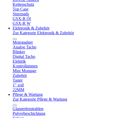
Kettenschutz
Top Case
Sturzpads
GSX-R Öl
GSX-R W
Elektronik & Zubehör
Zur Kategorie Elektronik & Zubehör
Motogadget
Analog Tacho
Blinker
Digital Tacho
Elektrik
Kontrollampen
Mini Montage
Zubehör
Taster
1" zoll
22MM
Pflege & Wartung
Zur Kategorie Pflege & Wartung
Glasperlenstrahlen
Pulverbeschichtung