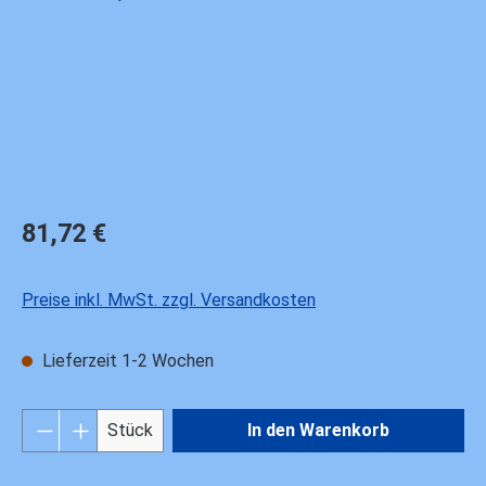
Regulärer Preis:
81,72 €
Preise inkl. MwSt. zzgl. Versandkosten
Lieferzeit 1-2 Wochen
Produkt Anzahl: Gib den gewünschten Wert ei
Stück
In den Warenkorb