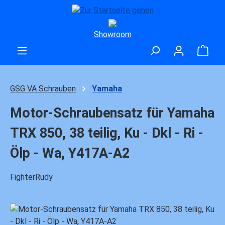
Zum Hauptinhalt springen
Showroom
Ware
GSG VA Schrauben
Yamaha
Motor-Schraubensatz für Yamaha
TRX 850, 38 teilig, Ku - Dkl - Ri -
Ölp - Wa, Y417A-A2
FighterRudy
Bildergalerie überspringen