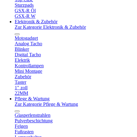
Sturzpads
GSX-R Öl
GSX-R W
Elektronik & Zubehör
Zur Kategorie Elektronik & Zubehör
Motogadget
Analog Tacho
Blinker
Digital Tacho
Elektrik
Kontrollampen
Mini Montage
Zubehör
Taster
1" zoll
22MM
Pflege & Wartung
Zur Kategorie Pflege & Wartung
Glasperlenstrahlen
Pulverbeschichtung
Felgen
Fußrasten