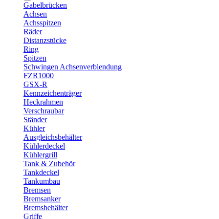
Gabelbrücken
Achsen
Achsspitzen
Räder
Distanzstücke
Ring
Spitzen
Schwingen Achsenverblendung
FZR1000
GSX-R
Kennzeichenträger
Heckrahmen
Verschraubar
Ständer
Kühler
Ausgleichsbehälter
Kühlerdeckel
Kühlergrill
Tank & Zubehör
Tankdeckel
Tankumbau
Bremsen
Bremsanker
Bremsbehälter
Griffe