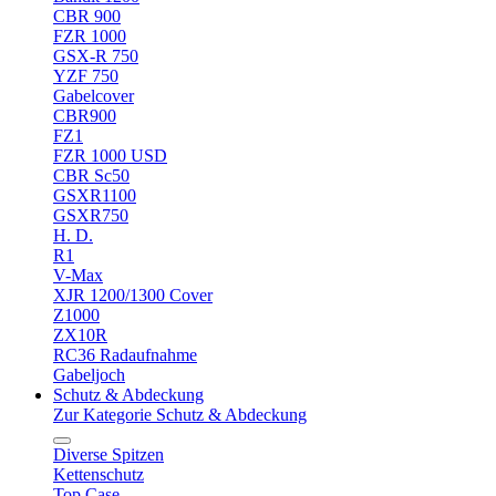
CBR 900
FZR 1000
GSX-R 750
YZF 750
Gabelcover
CBR900
FZ1
FZR 1000 USD
CBR Sc50
GSXR1100
GSXR750
H. D.
R1
V-Max
XJR 1200/1300 Cover
Z1000
ZX10R
RC36 Radaufnahme
Gabeljoch
Schutz & Abdeckung
Zur Kategorie Schutz & Abdeckung
Diverse Spitzen
Kettenschutz
Top Case