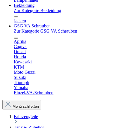
Lampenhalter
Bekleidung
Zur Kategorie Bekleidung
Jacken
GSG VA Schrauben
Zur Kategorie GSG VA Schrauben
Aprilia
Cagiva
Ducati
Honda
Kawasaki
KTM
Moto Guzzi
Suzuki
Triumph
Yamaha
Einzel-VA-Schrauben
Menü schließen
Fahrzeugteile
Tank & Zubehör