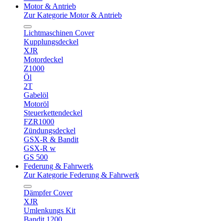
Motor & Antrieb
Zur Kategorie Motor & Antrieb
Lichtmaschinen Cover
Kupplungsdeckel
XJR
Motordeckel
Z1000
Öl
2T
Gabelöl
Motoröl
Steuerkettendeckel
FZR1000
Zündungsdeckel
GSX-R & Bandit
GSX-R w
GS 500
Federung & Fahrwerk
Zur Kategorie Federung & Fahrwerk
Dämpfer Cover
XJR
Umlenkungs Kit
Bandit 1200