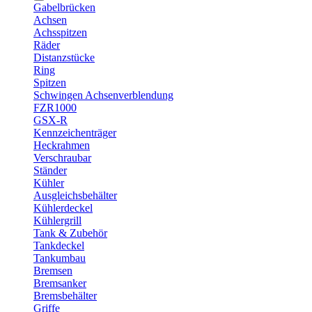
Gabelbrücken
Achsen
Achsspitzen
Räder
Distanzstücke
Ring
Spitzen
Schwingen Achsenverblendung
FZR1000
GSX-R
Kennzeichenträger
Heckrahmen
Verschraubar
Ständer
Kühler
Ausgleichsbehälter
Kühlerdeckel
Kühlergrill
Tank & Zubehör
Tankdeckel
Tankumbau
Bremsen
Bremsanker
Bremsbehälter
Griffe