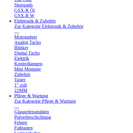
Sturzpads
GSX-R Öl
GSX-R W
Elektronik & Zubehör
Zur Kategorie Elektronik & Zubehör
Motogadget
Analog Tacho
Blinker
Digital Tacho
Elektrik
Kontrollampen
Mini Montage
Zubehör
Taster
1" zoll
22MM
Pflege & Wartung
Zur Kategorie Pflege & Wartung
Glasperlenstrahlen
Pulverbeschichtung
Felgen
Fußrasten