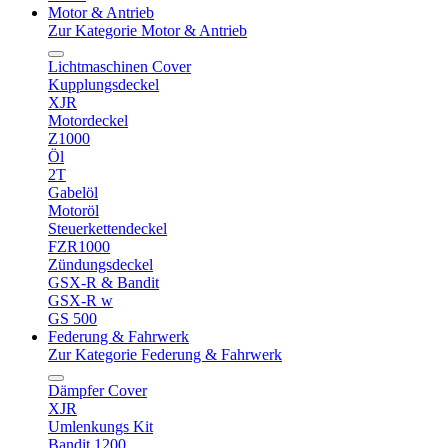
Motor & Antrieb
Zur Kategorie Motor & Antrieb
Lichtmaschinen Cover
Kupplungsdeckel
XJR
Motordeckel
Z1000
Öl
2T
Gabelöl
Motoröl
Steuerkettendeckel
FZR1000
Zündungsdeckel
GSX-R & Bandit
GSX-R w
GS 500
Federung & Fahrwerk
Zur Kategorie Federung & Fahrwerk
Dämpfer Cover
XJR
Umlenkungs Kit
Bandit 1200