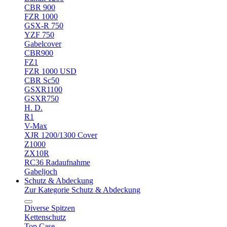
CBR 900
FZR 1000
GSX-R 750
YZF 750
Gabelcover
CBR900
FZ1
FZR 1000 USD
CBR Sc50
GSXR1100
GSXR750
H. D.
R1
V-Max
XJR 1200/1300 Cover
Z1000
ZX10R
RC36 Radaufnahme
Gabeljoch
Schutz & Abdeckung
Zur Kategorie Schutz & Abdeckung
Diverse Spitzen
Kettenschutz
Top Case