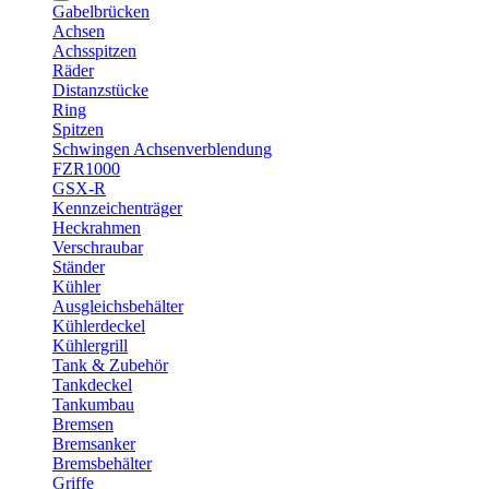
Gabelbrücken
Achsen
Achsspitzen
Räder
Distanzstücke
Ring
Spitzen
Schwingen Achsenverblendung
FZR1000
GSX-R
Kennzeichenträger
Heckrahmen
Verschraubar
Ständer
Kühler
Ausgleichsbehälter
Kühlerdeckel
Kühlergrill
Tank & Zubehör
Tankdeckel
Tankumbau
Bremsen
Bremsanker
Bremsbehälter
Griffe