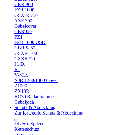
CBR 900
FZR 1000
GSX-R 750
YZF 750
Gabelcover
CBR900
FZ1
FZR 1000 USD
CBR Sc50
GSXR1100
GSXR750
H. D.
R1
V-Max
XJR 1200/1300 Cover
Z1000
ZX10R
RC36 Radaufnahme
Gabeljoch
Schutz & Abdeckung
Zur Kategorie Schutz & Abdeckung
Diverse Spitzen
Kettenschutz
Top Case