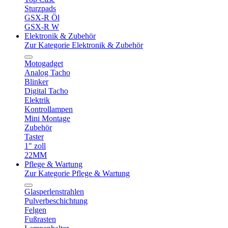
Sturzpads
GSX-R Öl
GSX-R W
Elektronik & Zubehör
Zur Kategorie Elektronik & Zubehör
Motogadget
Analog Tacho
Blinker
Digital Tacho
Elektrik
Kontrollampen
Mini Montage
Zubehör
Taster
1" zoll
22MM
Pflege & Wartung
Zur Kategorie Pflege & Wartung
Glasperlenstrahlen
Pulverbeschichtung
Felgen
Fußrasten