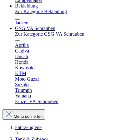
Lampenhalter
Bekleidung
Zur Kategorie Bekleidung
Jacken
GSG VA Schrauben
Zur Kategorie GSG VA Schrauben
Aprilia
Cagiva
Ducati
Honda
Kawasaki
KTM
Moto Guzzi
Suzuki
Triumph
Yamaha
Einzel-VA-Schrauben
Menü schließen
Fahrzeugteile
Tank & Zubehör