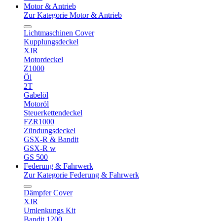
Motor & Antrieb
Zur Kategorie Motor & Antrieb
Lichtmaschinen Cover
Kupplungsdeckel
XJR
Motordeckel
Z1000
Öl
2T
Gabelöl
Motoröl
Steuerkettendeckel
FZR1000
Zündungsdeckel
GSX-R & Bandit
GSX-R w
GS 500
Federung & Fahrwerk
Zur Kategorie Federung & Fahrwerk
Dämpfer Cover
XJR
Umlenkungs Kit
Bandit 1200