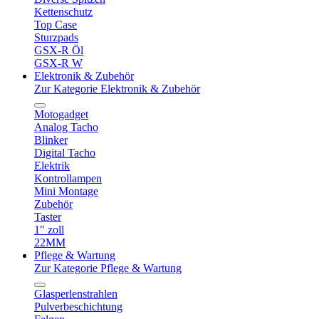
Kettenschutz
Top Case
Sturzpads
GSX-R Öl
GSX-R W
Elektronik & Zubehör
Zur Kategorie Elektronik & Zubehör
Motogadget
Analog Tacho
Blinker
Digital Tacho
Elektrik
Kontrollampen
Mini Montage
Zubehör
Taster
1" zoll
22MM
Pflege & Wartung
Zur Kategorie Pflege & Wartung
Glasperlenstrahlen
Pulverbeschichtung