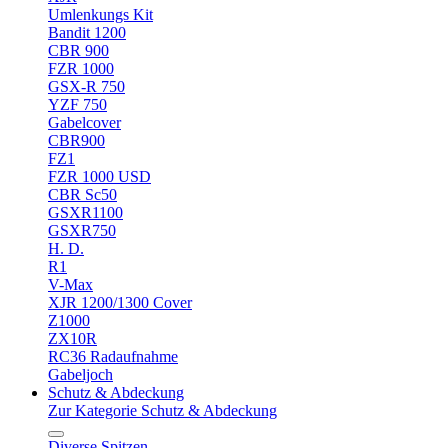
Umlenkungs Kit
Bandit 1200
CBR 900
FZR 1000
GSX-R 750
YZF 750
Gabelcover
CBR900
FZ1
FZR 1000 USD
CBR Sc50
GSXR1100
GSXR750
H. D.
R1
V-Max
XJR 1200/1300 Cover
Z1000
ZX10R
RC36 Radaufnahme
Gabeljoch
Schutz & Abdeckung
Zur Kategorie Schutz & Abdeckung
Diverse Spitzen