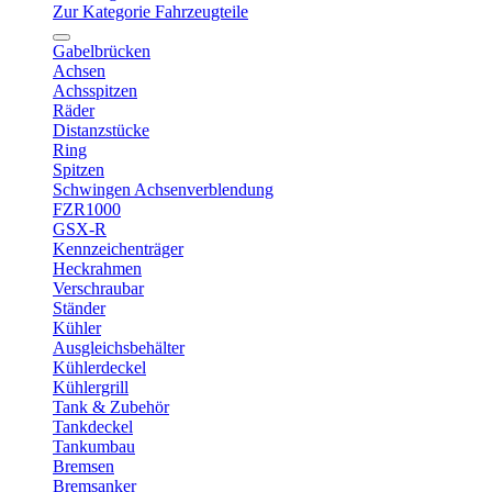
Zur Kategorie Fahrzeugteile
Gabelbrücken
Achsen
Achsspitzen
Räder
Distanzstücke
Ring
Spitzen
Schwingen Achsenverblendung
FZR1000
GSX-R
Kennzeichenträger
Heckrahmen
Verschraubar
Ständer
Kühler
Ausgleichsbehälter
Kühlerdeckel
Kühlergrill
Tank & Zubehör
Tankdeckel
Tankumbau
Bremsen
Bremsanker