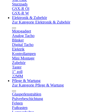
Sturzpads
GSX-R Öl
GSX-R W
Elektronik & Zubehör
Zur Kategorie Elektronik & Zubehör
Motogadget
Analog Tacho
Blinker
Digital Tacho
Elektrik
Kontrollampen
Mini Montage
Zubehör
Taster
1" zoll
22MM
Pflege & Wartung
Zur Kategorie Pflege & Wartung
Glasperlenstrahlen
Pulverbeschichtung
Felgen
Fußrasten