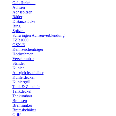
Gabelbrücken
Achsen
Achsspitzen
Räder
Distanzstücke
Ring
Spitzen
Schwingen Achsenverblendung
FZR1000
GSX-R
Kennzeichenträger
Heckrahmen
Verschraubar
Ständer
Kühler
Ausgleichsbehälter
Kühlerdeckel
Kühlergrill
Tank & Zubehör
Tankdeckel
Tankumbau
Bremsen
Bremsanker
Bremsbehälter
Griffe