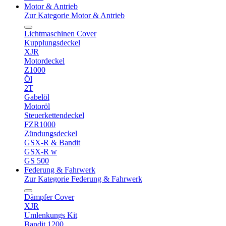
Motor & Antrieb
Zur Kategorie Motor & Antrieb
Lichtmaschinen Cover
Kupplungsdeckel
XJR
Motordeckel
Z1000
Öl
2T
Gabelöl
Motoröl
Steuerkettendeckel
FZR1000
Zündungsdeckel
GSX-R & Bandit
GSX-R w
GS 500
Federung & Fahrwerk
Zur Kategorie Federung & Fahrwerk
Dämpfer Cover
XJR
Umlenkungs Kit
Bandit 1200