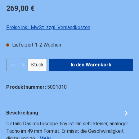
Regulärer Preis:
269,00 €
Preise inkl. MwSt. zzgl. Versandkosten
Lieferzeit 1-2 Wochen
Produkt Anzahl: Gib den gewünschten Wert ei
Stück
In den Warenkorb
Produktnummer:
5001010
Beschreibung
Details Das motoscope tiny ist ein sehr kleiner, analoger
Tacho im 49 mm Format. Er misst die Geschwindigkeit
digital und ze…
Mehr