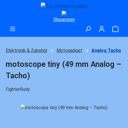
Zum Hauptinhalt springen
Showroom
Ware
Elektronik & Zubehör
Motogadget
Analog Tacho
motoscope tiny (49 mm Analog –
Tacho)
FighterRudy
Bildergalerie überspringen